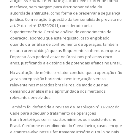
artigos 88 e 90 da referida legislação deve ocorrer de forma
mecânica, sem margem para discricionariedade da
autoridade antitruste, como forma de preservar a segurança
jurídica. Com relação à questão da territorialidade prevista no
art. 2º da Lei nº 12.529/2011, considerado pela
Superintendência-Geral na análise de conhecimento da
operação, apontou que este requisito, caso englobado
quando da análise de conhecimento da operação, também
estaria preenchido já que as Requerentes informaram que a
Empresa-Alvo poderá atuar no Brasil nos próximos cinco
anos, justificando a existência de potenciais efeitos no BrasiL.
Na avaliação de mérito, o relator concluiu que a operação não
gera sobreposição horizontal nem integração vertical
relevante nos mercados brasileiros, de modo que não
demandou análise mais aprofundada dos mercados
relevantes envolvidos.
Também foi defendida a revisão da Resolução nº 33/2022 do
Cade para adequar o tratamento de operações
transfronteiriças com impactos mínimos ou inexistentes no
Brasil. Conforme entendimento do Conselheiro, casos em que
a empresa-alvo possui faturamento irrisório ou nulo no país,