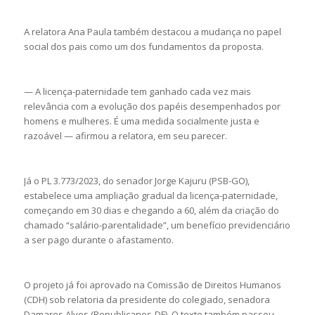
A relatora Ana Paula também destacou a mudança no papel
social dos pais como um dos fundamentos da proposta.
— A licença-paternidade tem ganhado cada vez mais
relevância com a evolução dos papéis desempenhados por
homens e mulheres. É uma medida socialmente justa e
razoável — afirmou a relatora, em seu parecer.
Já o PL 3.773/2023, do senador Jorge Kajuru (PSB-GO),
estabelece uma ampliação gradual da licença-paternidade,
começando em 30 dias e chegando a 60, além da criação do
chamado “salário-parentalidade”, um benefício previdenciário
a ser pago durante o afastamento.
O projeto já foi aprovado na Comissão de Direitos Humanos
(CDH) sob relatoria da presidente do colegiado, senadora
Damares Alves (Republicanos-DF). O texto também passou