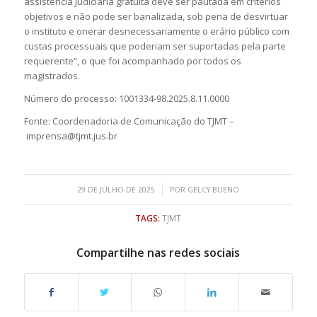
assistência judiciária gratuita deve ser pautada em critérios
objetivos e não pode ser banalizada, sob pena de desvirtuar
o instituto e onerar desnecessariamente o erário público com
custas processuais que poderiam ser suportadas pela parte
requerente”, o que foi acompanhado por todos os
magistrados.
Número do processo: 1001334-98.2025.8.11.0000
Fonte: Coordenadoria de Comunicação do TJMT –
imprensa@tjmt.jus.br
/
29 DE JULHO DE 2025
POR
GELCY BUENO
TAGS:
TJMT
Compartilhe nas redes sociais