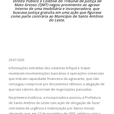
Direito Público e Coletivo do Tribunal de Justiça de
Mato Grosso (TJMT) negou provimento ao agravo
interno de uma imobiliária e incorporadora, que
buscava justiça gratuita em uma ação que figurava
como parte contrária ao Município de Santo Antônio
do Leste.
29.07.2025
Informações extraídas dos sistemas Infojud e Sniper
revelaram movimentações bancárias e operações comerciais
que indicam capacidade financeira da agravante, que não
conseguiu comprovar por documentos idôneos a alegação de
que tais valores decorriam de negociações passadas.
Na primeira instância, a incorporadora acionou a Prefeitura
de Santo Antônio do Leste com ação de obrigação de fazer
com tutela de urgência e indenização por danos morais
alegando que, em 17 de novembro de 2003, celebrou com o