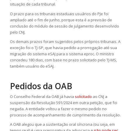
situação de cada tribunal.
O prazo para os tribunais estaduais usuários do PJe foi
ampliado até o fim de junho, porque esta é a previsão de
conclusão do módulo de sessão de julgamento desenvolvido
pelo CNJ.
Os demais prazos foram sugeridos pelos próprios tribunais. A
exceção foi o TJ-SP, que havia pedido a prorrogação até sua
migração do sistema eSAJ para o sistema eproc. O ministro
concedeu 180 dias, com base no prazo solicitado pelo TJ-MS,
também usuário do eSAJ.
Pedidos da OAB
O Conselho Federal da OAB já havia
solicitado
ao CNJ a
suspensão da Resolução 591/2024 em outra petição, que foi
negada. A entidade voltou a fazer o mesmo pedido no
processo de acompanhamento de cumprimento da resolução.
A OAB alegou que a sustentação oral síncrona (ou seja, em
tempo real) é uma prerrogativa da advocacia e
não pode ser