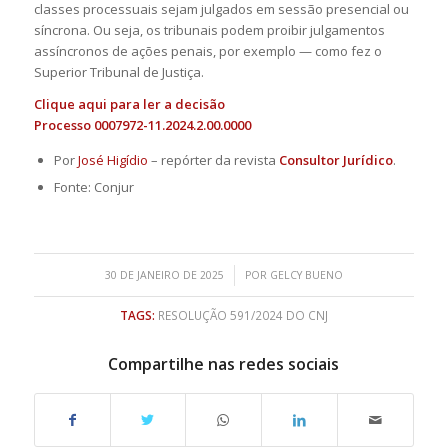
classes processuais sejam julgados em sessão presencial ou
síncrona. Ou seja, os tribunais podem proibir julgamentos
assíncronos de ações penais, por exemplo — como fez o
Superior Tribunal de Justiça.
Clique
aqui
para ler a decisão
Processo 0007972-11.2024.2.00.0000
Por
José Higídio
– repórter da revista
Consultor Jurídico
.
Fonte: Conjur
/
30 DE JANEIRO DE 2025
POR
GELCY BUENO
TAGS:
RESOLUÇÃO 591/2024 DO CNJ
Compartilhe nas redes sociais