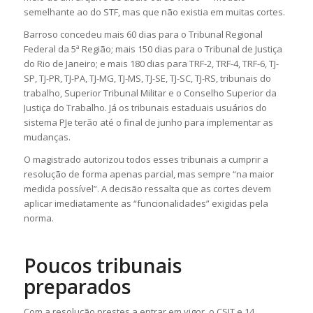
semelhante ao do STF, mas que não existia em muitas cortes.
Barroso concedeu mais 60 dias para o Tribunal Regional
Federal da 5ª Região; mais 150 dias para o Tribunal de Justiça
do Rio de Janeiro; e mais 180 dias para TRF-2, TRF-4, TRF-6, TJ-
SP, TJ-PR, TJ-PA, TJ-MG, TJ-MS, TJ-SE, TJ-SC, TJ-RS, tribunais do
trabalho, Superior Tribunal Militar e o Conselho Superior da
Justiça do Trabalho. Já os tribunais estaduais usuários do
sistema PJe terão até o final de junho para implementar as
mudanças.
O magistrado autorizou todos esses tribunais a cumprir a
resolução de forma apenas parcial, mas sempre “na maior
medida possível”. A decisão ressalta que as cortes devem
aplicar imediatamente as “funcionalidades” exigidas pela
norma.
Poucos tribunais
preparados
Com a resolução prestes a entrar em vigor, o CSJT e 14