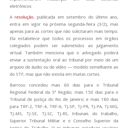
eletrônicos
A
resolução
, publicada em setembro do último ano,
entra em vigor na próxima segunda-feira (3/2), mas
apenas para as cortes que não solicitaram mais tempo.
Ela estabelece que todos os processos em órgãos
colegiados podem ser submetidos ao julgamento
virtual. Também menciona que o advogado poderá
enviar a sustentação oral ao tribunal por meio de um
arquivo de áudio ou de vídeo — modelo semelhante ao
do STF, mas que não existia em muitas cortes.
Barroso concedeu mais 60 dias para o Tribunal
Regional Federal da 5ª Região; mais 150 dias para o
Tribunal de Justiça do Rio de Janeiro; e mais 180 dias
para TRF-2, TRF-4, TRF-6, TJ-SP, TJ-PR, TJ-PA, TJ-MG,
TJ-MS, TJ-SE, TJ-SC, TJ-RS, tribunais do trabalho,
Superior Tribunal Militar e o Conselho Superior da
Justiça do Trabalho. Já os tribunais estaduais usuários