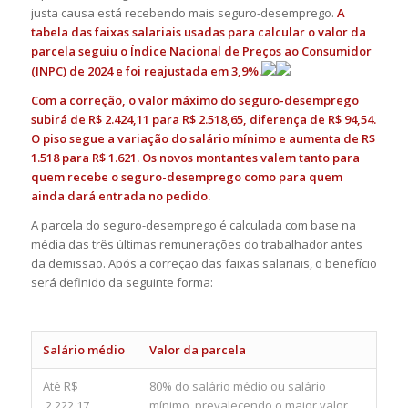
justa causa está recebendo mais seguro-desemprego.
A
tabela das faixas salariais usadas para calcular o valor da
parcela seguiu o Índice Nacional de Preços ao Consumidor
(INPC) de 2024 e
foi reajustada em 3,9%
.
Com a correção, o valor máximo do seguro-desemprego
subirá de R$ 2.424,11 para R$ 2.518,65, diferença de R$ 94,54.
O piso segue a variação do salário mínimo e aumenta de R$
1.518 para R$ 1.621. Os novos montantes valem tanto para
quem recebe o seguro-desemprego como para quem
ainda dará entrada no pedido.
A parcela do seguro-desemprego é calculada com base na
média das três últimas remunerações do trabalhador antes
da demissão. Após a correção das faixas salariais, o benefício
será definido da seguinte forma:
Salário médio
Valor da parcela
Até R$
80% do salário médio ou salário
2.222,17
mínimo, prevalecendo o maior valor