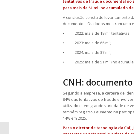
tentativas de fraude documental no B
para mais de 51 mil no acumulado de 
A conclusão consta de levantamento da
documentos. Os dados mostram uma es
• 2022: mais de 19 mil tentativas;
• 2023: mais de 66 mil;
• 2024: mais de 37 mil;
• 2025: mais de 51 mil (no acumulad
CNH: documento 
Segundo a empresa, a carteira de ide
84% das tentativas de fraude envolve
utilizado e tem grande variedade de ve
também registrou aumento na particip
14% em 2025.
Para o diretor de tecnologia da Caf, 
É infração ética usar em processo