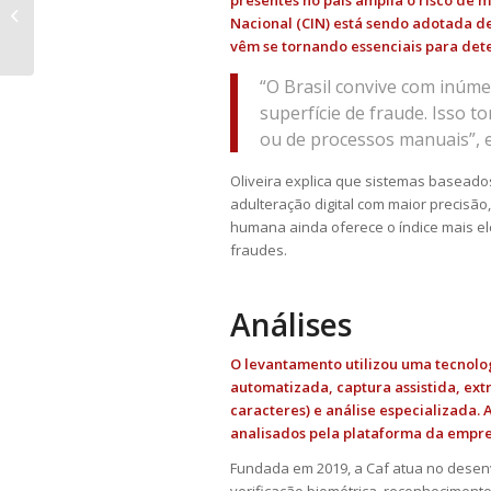
presentes no país amplia o risco de
conversa entre advogados no
Nacional (CIN) está sendo adotada de
WhatsApp
vêm se tornando essenciais para det
“O Brasil convive com inúme
superfície de fraude. Isso t
ou de processos manuais”, e
Oliveira explica que sistemas baseados 
adulteração digital com maior precisão
humana ainda oferece o índice mais el
fraudes.
Análises
O levantamento utilizou uma tecnol
automatizada, captura assistida, ex
caracteres) e análise especializada
analisados pela plataforma da empre
Fundada em 2019, a Caf atua no desen