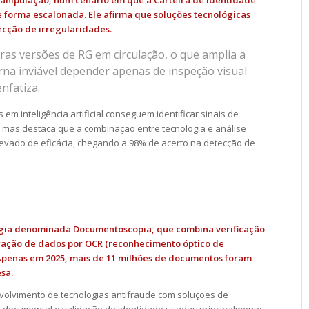
 manipulação, num cenário em que a Carteira de Identidade
 forma escalonada. Ele afirma que soluções tecnológicas
ecção de irregularidades.
ras versões de RG em circulação, o que amplia a
orna inviável depender apenas de inspeção visual
nfatiza.
em inteligência artificial conseguem identificar sinais de
, mas destaca que a combinação entre tecnologia e análise
evado de eficácia, chegando a 98% de acerto na detecção de
ogia denominada Documentoscopia, que combina verificação
tração de dados por OCR (reconhecimento óptico de
. Apenas em 2025, mais de 11 milhões de documentos foram
sa.
volvimento de tecnologias antifraude com soluções de