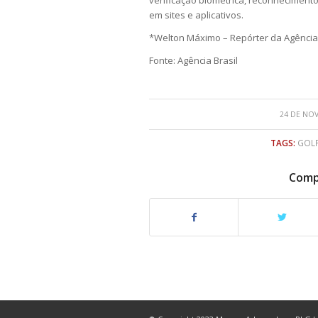
verificação biométrica, reconheciment
em sites e aplicativos.
*Welton Máximo – Repórter da Agência 
Fonte: Agência Brasil
24 DE NO
TAGS:
GOLP
Compa