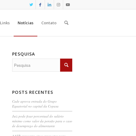
Links
Notícias
Contato
PESQUISA
POSTS RECENTES
Cade aprova entrada do Grupo
Equatorial no capital da Copasa
Juiz pode fixar percentual do salário
mínimo como valor da pensão para o caso
de desemprego do alimentante
AASP apresenta cinco propostas para