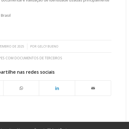
o documental e validação de identidade usadas principalmente
Brasil
/
VEMBRO DE 2025
POR
GELCY BUENO
ES COM DOCUMENTOS DE TERCEIROS
rtilhe nas redes sociais