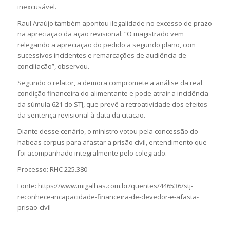
inexcusável.
Raul Araújo também apontou ilegalidade no excesso de prazo
na apreciação da ação revisional: “O magistrado vem
relegando a apreciação do pedido a segundo plano, com
sucessivos incidentes e remarcações de audiência de
conciliação”, observou.
Segundo o relator, a demora compromete a análise da real
condição financeira do alimentante e pode atrair a incidência
da súmula 621 do STJ, que prevê a retroatividade dos efeitos
da sentença revisional à data da citação.
Diante desse cenário, o ministro votou pela concessão do
habeas corpus para afastar a prisão civil, entendimento que
foi acompanhado integralmente pelo colegiado.
Processo: RHC 225.380
Fonte: https://www.migalhas.com.br/quentes/446536/stj-
reconhece-incapacidade-financeira-de-devedor-e-afasta-
prisao-civil