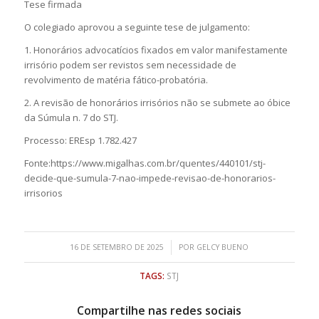
Tese firmada
O colegiado aprovou a seguinte tese de julgamento:
1. Honorários advocatícios fixados em valor manifestamente
irrisório podem ser revistos sem necessidade de
revolvimento de matéria fático-probatória.
2. A revisão de honorários irrisórios não se submete ao óbice
da Súmula n. 7 do STJ.
Processo: EREsp 1.782.427
Fonte:https://www.migalhas.com.br/quentes/440101/stj-
decide-que-sumula-7-nao-impede-revisao-de-honorarios-
irrisorios
/
16 DE SETEMBRO DE 2025
POR
GELCY BUENO
TAGS:
STJ
Compartilhe nas redes sociais