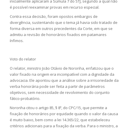
inicialmente aplicaram a Súmula 7 do STJ, segundo a qual não
é possível reexaminar provas em recurso especial.
Contra essa decisão, foram opostos embargos de
divergência, sustentando que o tema já havia sido tratado de
forma diversa em outros precedentes da Corte, em que se
admitiu a revisão de honorários fixados em patamares
ínfimos.
Voto do relator
O relator, ministro João Otávio de Noronha, enfatizou que o
valor fixado na origem era incompatível com a dignidade da
advocacia. Ele apontou que a análise sobre a irrisoriedade da
verba honorária pode ser feita a partir de parâmetros
objetivos, sem necessidade de revolvimento do conjunto
fático-probatório.
Noronha citou o artigo 85, § 8º, do CPC/15, que permite a
fixação de honorários por equidade quando o valor da causa
é muito baixo, bem como a lei 14.365/22, que estabeleceu
critérios adicionais para a fixação da verba. Para o ministro, a