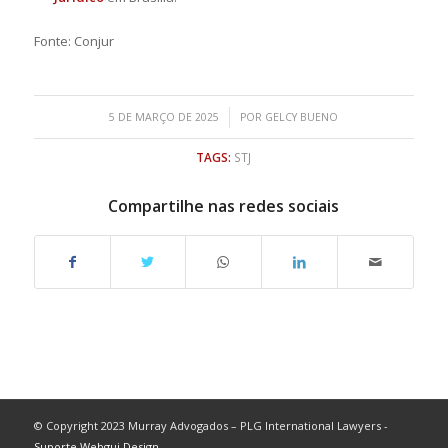
Fonte: Conjur
/
5 DE MARÇO DE 2025
POR
GELCY BUENO
TAGS:
STJ
Compartilhe nas redes sociais
© Copyright 2023 Murray Advogados – PLG International Lawyers -
Suporte Webgui Design