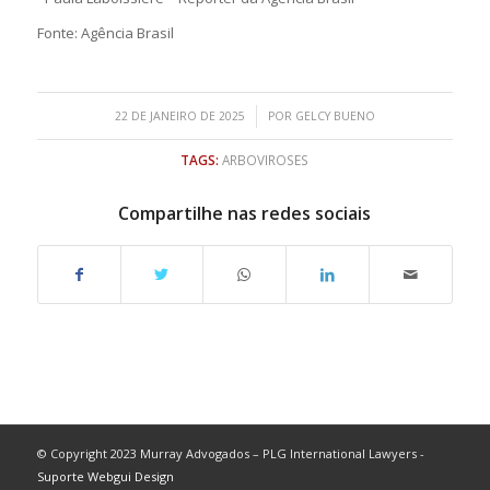
Fonte: Agência Brasil
/
22 DE JANEIRO DE 2025
POR
GELCY BUENO
TAGS:
ARBOVIROSES
Compartilhe nas redes sociais
© Copyright 2023 Murray Advogados – PLG International Lawyers -
Suporte Webgui Design