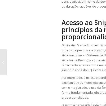
bens e ativos em nome da deve
da duração razoável do proces
Acesso ao Sni
princípios da 
proporcional
O ministro Marco Buzzi explicou
ordens de pesquisa e constriç
sistemas, como o Sistema de Bu
Banco Central decreta liquidação
sistema de Restrições Judiciai
extrajudicial do Will Bank
ferramenta apenas torna mais e
jurisprudência do STJ e com a
Por outro lado, o ministro pon
existem outros meios executiv
com o magistrado, o uso da fe
forma fundamentada, observan
proporcionalidade.
Quanto à necessidade de quebr