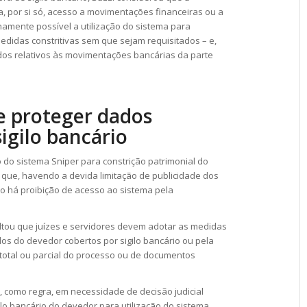
a, por si só, acesso a movimentações financeiras ou a
namente possível a utilização do sistema para
didas constritivas sem que sejam requisitados – e,
ados relativos às movimentações bancárias da parte
ve proteger dados
igilo bancário
 do sistema Sniper para constrição patrimonial do
que, havendo a devida limitação de publicidade dos
ão há proibição de acesso ao sistema pela
ltou que juízes e servidores devem adotar as medidas
os do devedor cobertos por sigilo bancário ou pela
 total ou parcial do processo ou de documentos
r, como regra, em necessidade de decisão judicial
lo bancário do devedor para utilização do sistema