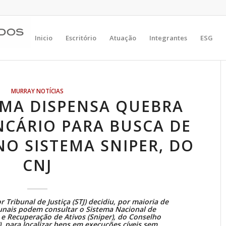
Inicio
Escritório
Atuação
Integrantes
ESG
MURRAY NOTÍCIAS
MA DISPENSA QUEBRA
NCÁRIO PARA BUSCA DE
O SISTEMA SNIPER, DO
CNJ
Tribunal de Justiça (STJ) decidiu, por maioria de
ibunais podem consultar o Sistema Nacional de
 e Recuperação de Ativos (Sniper), do Conselho
), para localizar bens em execuções cíveis sem