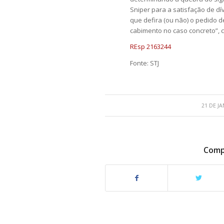
Sniper para a satisfação de dívi
que defira (ou não) o pedido d
cabimento no caso concreto”, c
REsp 2163244
Fonte: STJ
21 DE J
Compa