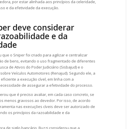
dora, por estar alinhada aos princípios da celeridade,
so e da efetividade da execução.
per deve considerar
razoabilidade e da
idade
 que o Sniper foi criado para agilizar e centralizar
ão de bens, evitando o uso fragmentado de diferentes
sca de Ativos do Poder Judiciário (
Sisbajud
) e o
s sobre Veículos Automotores (
Renajud
). Segundo ele, a
ficiente a execução cível, em linha com a
 necessidade de assegurar a efetividade do processo.
derou que é preciso avaliar, em cada caso concreto, se
os menos gravosos ao devedor. Por isso, de acordo
rramenta nas execuções cíveis deve ser autorizado de
do os princípios da razoabilidade e da
a de sigilo bancário, Buzzi considerou que a