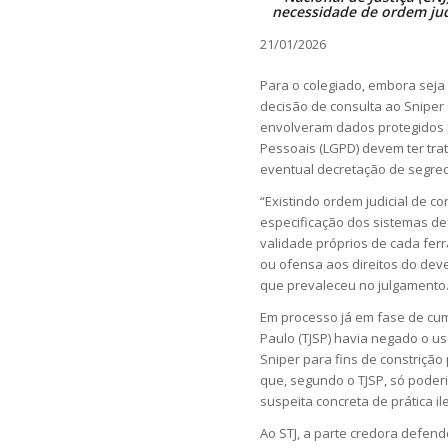
necessidade de ordem judi
21/01/2026
Para o colegiado, embora seja
decisão de consulta ao Sniper
envolveram dados protegidos p
Pessoais (LGPD) devem ter trat
eventual decretação de segredo
“Existindo ordem judicial de 
especificação dos sistemas de
validade próprios de cada fer
ou ofensa aos direitos do deve
que prevaleceu no julgamento
Em processo já em fase de c
Paulo (TJSP) havia negado o u
Sniper para fins de constrição 
que, segundo o TJSP, só pode
suspeita concreta de prática ile
Ao STJ, a parte credora defend