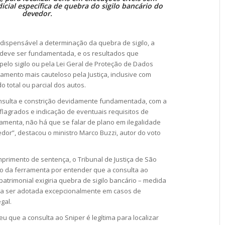
cial específica de quebra do sigilo bancário do
devedor.
 dispensável a determinação da quebra de sigilo, a
 deve ser fundamentada, e os resultados que
elo sigilo ou pela Lei Geral de Proteção de Dados
amento mais cauteloso pela Justiça, inclusive com
 total ou parcial dos autos.
consulta e constrição devidamente fundamentada, com a
flagrados e indicação de eventuais requisitos de
ramenta, não há que se falar de plano em ilegalidade
dor”, destacou o ministro Marco Buzzi, autor do voto
.
umprimento de
sentença
, o Tribunal de Justiça de São
so da ferramenta por entender que a consulta ao
patrimonial exigiria quebra de sigilo bancário – medida
ria ser adotada excepcionalmente em casos de
gal.
eu que a consulta ao Sniper é legítima para localizar