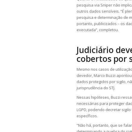
pesquisa via Sniper não implic
outros dados sensíveis. “É ple
pesquisa e determinação de me
portanto, publicizados – os d
executada”, completou.
Judiciário de
cobertos por s
Mesmo nos casos de utilização
devedor, Marco Buzzi apontou 
dados protegidos por sigilo, n
jurisprudência do STJ.
Nessas hipóteses, Buzzi ressa
necessárias para proteger dad
LGPD, podendo decretar sigilo
específicos.
“Não há, portanto, que se fala
determinando a quebra do sigi