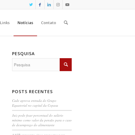
Links
Notícias
Contato
PESQUISA
POSTS RECENTES
Cade aprova entrada do Grupo
Equatorial no capital da Copasa
Juiz pode fixar percentual do salário
mínimo como valor da pensão para o caso
de desemprego do alimentante
AASP apresenta cinco propostas para