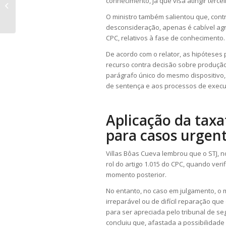
conhecimento, já que visa atingir terce
aumentar mensalidades de idosos
por causa da id...
O ministro também salientou que, contr
desconsideração, apenas é cabível
ag
CPC, relativos à fase de conhecimento.
De acordo com o relator, as hipóteses
recurso contra decisão sobre produção 
parágrafo único do mesmo dispositivo, 
de
sentença
e aos processos de execuç
Aplicação da taxa
para casos urgen
Villas Bôas Cueva lembrou que o STJ, 
rol do artigo 1.015 do CPC, quando ver
momento posterior.
No entanto, no caso em julgamento, o m
irreparável ou de difícil reparação que 
para ser apreciada pelo tribunal de s
concluiu que, afastada a possibilidad