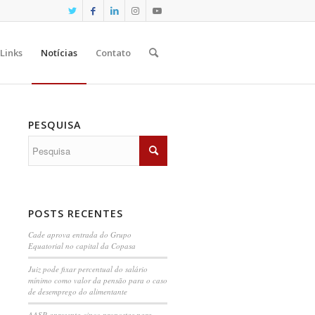
Links
Notícias
Contato
PESQUISA
POSTS RECENTES
Cade aprova entrada do Grupo
Equatorial no capital da Copasa
Juiz pode fixar percentual do salário
mínimo como valor da pensão para o caso
de desemprego do alimentante
AASP apresenta cinco propostas para