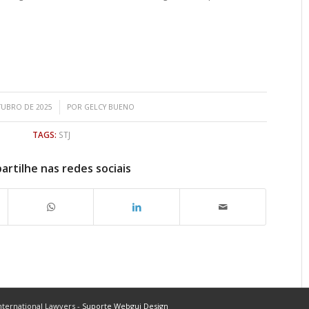
/
TUBRO DE 2025
POR
GELCY BUENO
TAGS:
STJ
rtilhe nas redes sociais
ternational Lawyers -
Suporte Webgui Design