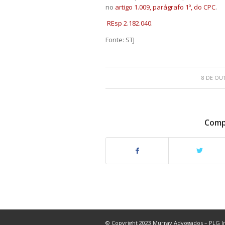
no
artigo 1.009, parágrafo 1º, do CPC
.
REsp 2.182.040
.
Fonte: STJ
8 DE OU
Compa
© Copyright 2023 Murray Advogados – PLG In