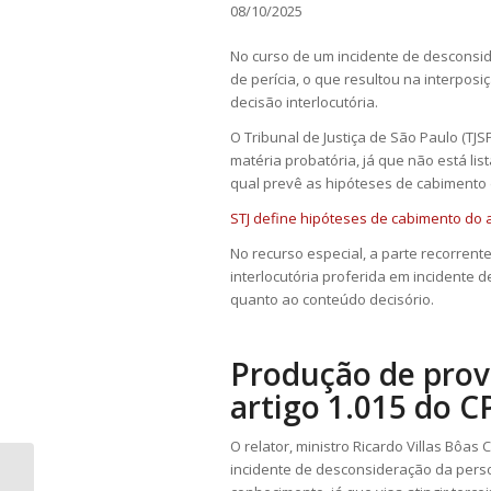
08/10/2025
No curso de um incidente de desconsid
de perícia, o que resultou na interpos
decisão interlocutória.
O Tribunal de Justiça de São Paulo (TJ
matéria probatória, já que não está lis
qual prevê as hipóteses de cabimento
STJ define hipóteses de cabimento do
No
recurso especial
, a parte recorrent
interlocutória proferida em incidente 
quanto ao conteúdo decisório.
Produção de prov
artigo 1.015 do C
O relator, ministro Ricardo Villas Bôas
incidente de desconsideração da pers
Planos de saúde não podem