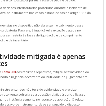
iro e é composta por partes,
causa de pedir
e pedido.
a decisões interlocutórias proferidas durante o incidente de
ravo de instrumento
nos casos estabelecidos no artigo 1.015 do
 previstas no dispositivo não abrangem o cabimento desse
probatória. Para ele, é inaplicável a exceção tratada no
por ser restrita às fases de liquidação e de cumprimento
ão e de inventário.
tividade mitigada é apenas
tes
no
Tema 988
dos recursos
repetitivos
, mitigou a taxatividade do
ificada a urgência decorrente da inutilidade do julgamento em
inistro entendeu não ter sido evidenciado o prejuízo
o recorrente sofreria se a questão relativa à perícia ficasse
egunda instância somente no recurso de
apelação
. O relator
e de
agravo de instrumento
, deve ser seguido o disposto