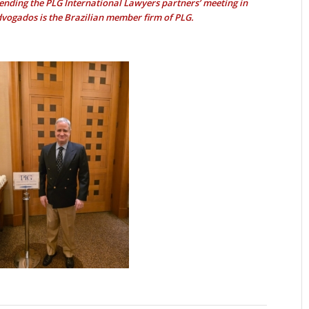
ending the PLG International Lawyers partners’ meeting in
dvogados is the Brazilian member firm of PLG.