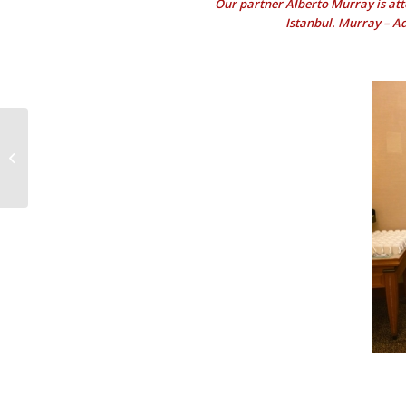
Our partner Alberto Murray is att
Istanbul. Murray – A
Honorários advocatícios são
cabíveis se desconsideração da
personalidade...