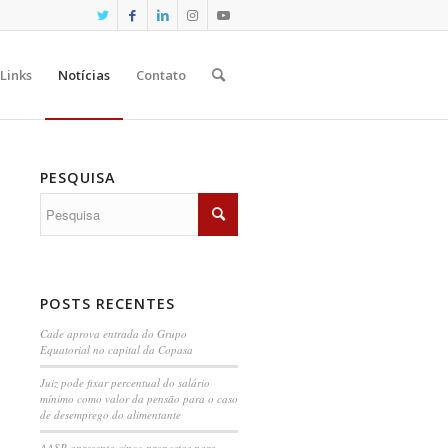
Links
Notícias
Contato
PESQUISA
POSTS RECENTES
Cade aprova entrada do Grupo
Equatorial no capital da Copasa
Juiz pode fixar percentual do salário
mínimo como valor da pensão para o caso
de desemprego do alimentante
AASP apresenta cinco propostas para