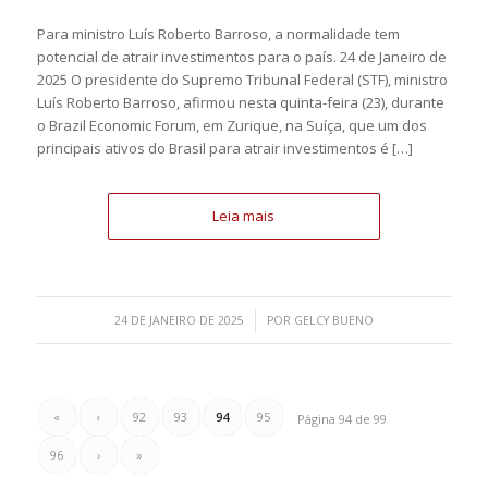
Para ministro Luís Roberto Barroso, a normalidade tem
potencial de atrair investimentos para o país. 24 de Janeiro de
2025 O presidente do Supremo Tribunal Federal (STF), ministro
Luís Roberto Barroso, afirmou nesta quinta-feira (23), durante
o Brazil Economic Forum, em Zurique, na Suíça, que um dos
principais ativos do Brasil para atrair investimentos é […]
Leia mais
/
24 DE JANEIRO DE 2025
POR
GELCY BUENO
«
‹
92
93
94
95
Página 94 de 99
96
›
»