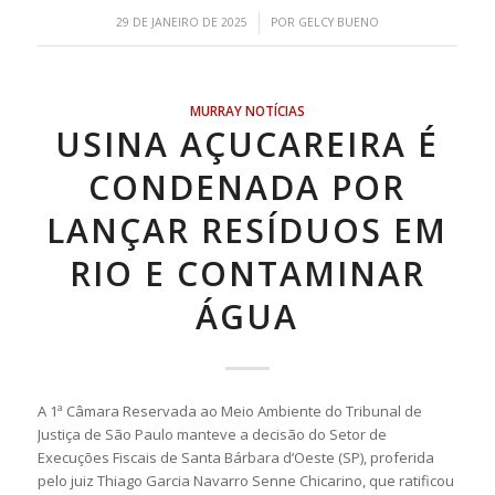
/
29 DE JANEIRO DE 2025
POR
GELCY BUENO
MURRAY NOTÍCIAS
USINA AÇUCAREIRA É
CONDENADA POR
LANÇAR RESÍDUOS EM
RIO E CONTAMINAR
ÁGUA
A 1ª Câmara Reservada ao Meio Ambiente do Tribunal de
Justiça de São Paulo manteve a decisão do Setor de
Execuções Fiscais de Santa Bárbara d’Oeste (SP), proferida
pelo juiz Thiago Garcia Navarro Senne Chicarino, que ratificou