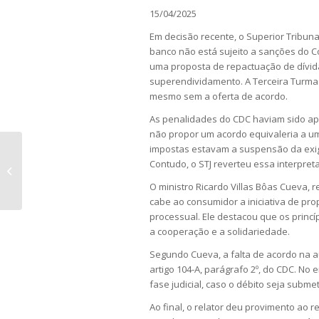
15/04/2025
Em decisão recente, o Superior Tribunal
banco não está sujeito a sanções do 
uma proposta de repactuação de dívida
superendividamento. A Terceira Turma
mesmo sem a oferta de acordo.
As penalidades do CDC haviam sido apl
não propor um acordo equivaleria a um
impostas estavam a suspensão da exigi
Migração das comunicações do STJ
Contudo, o STJ reverteu essa interpret
para o Domicílio Judicial Eletrônico...
O ministro Ricardo Villas Bôas Cueva, r
cabe ao consumidor a iniciativa de pr
processual. Ele destacou que os prin
a cooperação e a solidariedade.
Segundo Cueva, a falta de acordo na au
artigo 104-A, parágrafo 2º, do CDC. No
fase judicial, caso o débito seja subme
Ao final, o relator deu provimento ao 