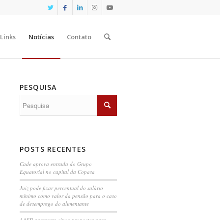
Links
Notícias
Contato
PESQUISA
POSTS RECENTES
Cade aprova entrada do Grupo
Equatorial no capital da Copasa
Juiz pode fixar percentual do salário
mínimo como valor da pensão para o caso
de desemprego do alimentante
AASP apresenta cinco propostas para