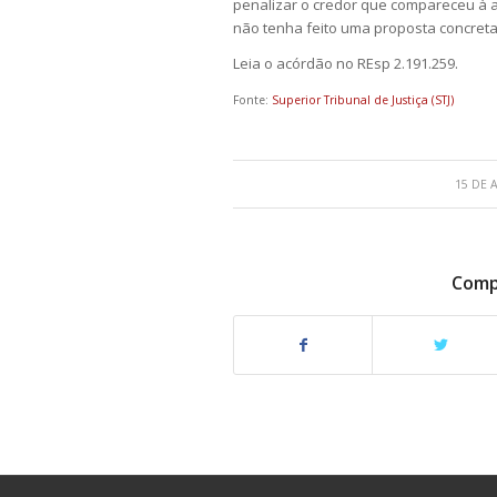
penalizar o credor que compareceu à 
não tenha feito uma proposta concreta
Leia o acórdão no REsp 2.191.259.
Fonte:
Superior Tribunal de Justiça (STJ)
15 DE 
Compa