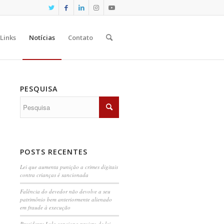
Links
Notícias
Contato
PESQUISA
POSTS RECENTES
Lei que aumenta punição a crimes digitais
contra crianças é sancionada
Falência do devedor não devolve a seu
patrimônio bem anteriormente alienado
em fraude à execução
Presidente Lula sanciona projeto de lei