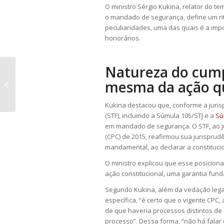
O ministro Sérgio Kukina, relator do te
o mandado de segurança, define um rit
peculiaridades, uma das quais é a imp
honorários.
Natureza do cump
Estado pode vetar compensação do
mesma da ação q
ICMS-ST com créditos do ICMS
próprio, diz...
Kukina destacou que, conforme a juris
(STF), incluindo a Súmula 105/STJ e a
Sú
em mandado de segurança. O STF, ao jul
(CPC) de 2015, reafirmou sua jurispru
mandamental, ao declarar a constitucio
O ministro explicou que esse posici
ação constitucional, uma garantia funda
Segundo Kukina, além da vedação lega
específica, “é certo que o vigente CPC,
de que haveria processos distintos 
processo”. Dessa forma, “não há falar