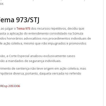
se.
Tema 973/STJ
 ao julgar o
Tema 973
dos recursos repetitivos, decidiu que
asta a aplicação do entendimento consolidado na Súmula
idos honorários advocatícios nos procedimentos individuais de
de ação coletiva, mesmo que não impugnados e promovidos
ião, a Corte Especial analisou exclusivamente casos
e não a mandados de segurança individuais.
rimento de sentença não teve origem em ação coletiva, mas
ipótese diversa, portanto, daquela versada no referido
:
REsp 2053306