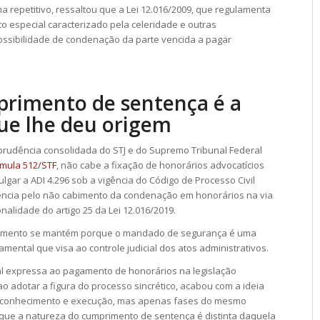
ma repetitivo, ressaltou que a Lei 12.016/2009, que regulamenta
o especial caracterizado pela celeridade e outras
ossibilidade de condenação da parte vencida a pagar
rimento de sentença é a
ue lhe deu origem
prudência consolidada do STJ e do Supremo Tribunal Federal
mula 512/STF
, não cabe a fixação de honorários advocatícios
gar a ADI 4.296 sob a vigência do Código de Processo Civil
dência pelo não cabimento da condenação em honorários na via
nalidade do artigo 25 da Lei 12.016/2019.
onamento se mantém porque o mandado de segurança é uma
mental que visa ao controle judicial dos atos administrativos.
l expressa ao pagamento de honorários na legislação
 ao adotar a figura do processo sincrético, acabou com a ideia
de conhecimento e execução, mas apenas fases do mesmo
 que a natureza do cumprimento de sentença é distinta daquela