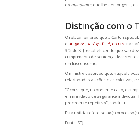
do
mandamus
que lhe deu origem”, dis
Distinção com o 
O relator lembrou que a Corte Especial,
o
artigo 85, parágrafo 7º, do CPC
não af
345 do STJ, estabelecendo que são dev
cumprimento de sentença decorrente 
em litisconsórcio.
O ministro observou que, naquela ocas
relacionados a ações civis coletivas, 
“Ocorre que, no presente caso, o cump
em mandado de segurança individual, h
precedente repetitivo”, concluiu.
Esta notícia refere-se ao(s) processo(s)
Fonte: STJ