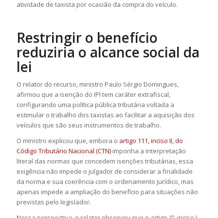
atividade de taxista por ocasião da compra do veículo.
Restringir o benefício
reduziria o alcance social da
lei
O relator do recurso, ministro Paulo Sérgio Domingues,
afirmou que a isenção do IPI tem caráter extrafiscal,
configurando uma política pública tributária voltada a
estimular o trabalho dos taxistas ao facilitar a aquisição dos
veículos que são seus instrumentos de trabalho.
O ministro explicou que, embora o
artigo 111, inciso II, do
Código Tributário Nacional (CTN)
imponha a interpretação
literal das normas que concedem isenções tributárias, essa
exigência não impede o julgador de considerar a finalidade
da norma e sua coerência com o ordenamento jurídico, mas
apenas impede a ampliação do benefício para situações não
previstas pelo legislador.
Nessa perspectiva, o relator observou que o artigo 1º, inciso I,