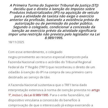
A Primeira Turma do Superior Tribunal de Justiça (STJ)
decidiu que o direito à isenção do Imposto sobre
Produtos Industrializados (IPI) na aquisição de veículo
para a atividade de taxista não exige o exercício
anterior da profissão, bastando a existência prévia de
autorização ou de permissão do poder público.
Segundo o colegiado, condicionar a concessão da
isenção ao exercício prévio da atividade significaria
impor uma restrição não prevista pelo legislador na Lei
8.989/1995.
18/11/2025
Com esse entendimento, o colegiado
negou
provimento
ao
recurso especial
interposto pela
Fazenda Nacional contra o
acórdão
do Tribunal Regional
Federal da 1ª Região (TRF1) que reconheceu o direito de um
cidadão à isenção do IPI na compra de seu primeiro carro
destinado ao serviço de táxi.
A Fazenda Nacional sustentava que o TRF1 teria dado
interpretação extensiva à norma de isenção prevista no
artigo
1º, inciso I, da Lei 8.989/1995
. Para o ente fazendário, tal
dispositivo vincularia a concessão do benefício à
comprovação de que o interessado já esteja exercendo a