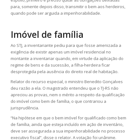
espólio, primeiro é preciso quitar as obrigações deixadas
para, somente depois disso, transmitir o bem aos herdeiros,
quando pode ser arguida a impenhorabilidade.
Imóvel de família
Ao STJ, a inventariante pediu para que fosse amenizada a
exigência de existir apenas um imóvel residencial no
montante a inventariar quando, em virtude da aplicação do
regime de bens e da sucessão, a filha-herdeira ficar
desprotegida pela ausência do direito real de habitação.
Relator do recurso especial, o ministro Benedito Gonçalves
deu razão a ela. O magistrado entendeu que o TJ-RS não
apreciou as provas, nem o mérito a respeito da qualificação
do imóvel como bem de família, o que contrariou a
jurisprudência.
“Na hipótese em que o bem imóvel for qualificado como bem
de família, ainda que esteja incluído em ação de inventário,
deve ser assegurada a sua impenhorabilidade no processo
executivo fiscal”, disse o relator. A votação foi unânime.