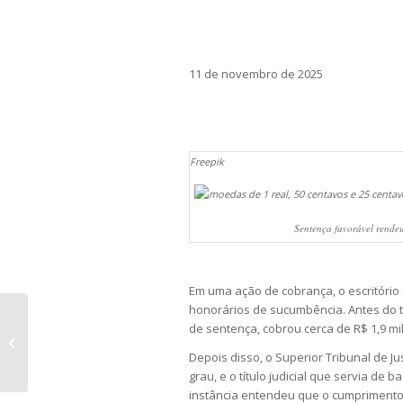
11 de novembro de 2025
Freepik
Sentença favorável rendeu
Em uma ação de cobrança, o escritório
honorários de sucumbência. Antes do tr
BC: bandeira de cartão terá de
de sentença, cobrou cerca de R$ 1,9 mi
pagar transações em caso de
Depois disso, o Superior Tribunal de J
falhas
grau, e o título judicial que servia de 
instância entendeu que o cumprimento 