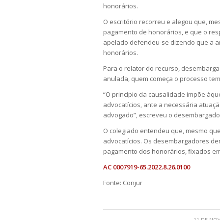
honorários.
O escritório recorreu e alegou que, mes
pagamento de honorários, e que o res
apelado defendeu-se dizendo que a an
honorários.
Para o relator do recurso, desembarga
anulada, quem começa o processo tem 
“O princípio da causalidade impõe àqu
advocatícios, ante a necessária atuaçã
advogado”, escreveu o desembargado
O colegiado entendeu que, mesmo que 
advocatícios. Os desembargadores der
pagamento dos honorários, fixados em
AC 0007919-65.2022.8.26.0100
Fonte: Conjur