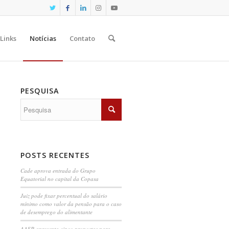
Links
Notícias
Contato
PESQUISA
POSTS RECENTES
Cade aprova entrada do Grupo
Equatorial no capital da Copasa
Juiz pode fixar percentual do salário
mínimo como valor da pensão para o caso
de desemprego do alimentante
AASP apresenta cinco propostas para