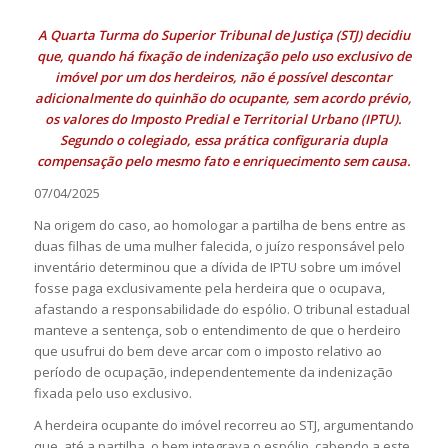
A Quarta Turma do Superior Tribunal de Justiça (STJ) decidiu
que, quando há fixação de indenização pelo uso exclusivo de
imóvel por um dos herdeiros, não é possível descontar
adicionalmente do quinhão do ocupante, sem acordo prévio,
os valores do Imposto Predial e Territorial Urbano (IPTU).
Segundo o colegiado, essa prática configuraria dupla
compensação pelo mesmo fato e enriquecimento sem causa.
07/04/2025
Na origem do caso, ao homologar a partilha de bens entre as
duas filhas de uma mulher falecida, o juízo responsável pelo
inventário determinou que a dívida de IPTU sobre um imóvel
fosse paga exclusivamente pela herdeira que o ocupava,
afastando a responsabilidade do espólio. O tribunal estadual
manteve a sentença, sob o entendimento de que o herdeiro
que usufrui do bem deve arcar com o imposto relativo ao
período de ocupação, independentemente da indenização
fixada pelo uso exclusivo.
A herdeira ocupante do imóvel recorreu ao STJ, argumentando
que, até a partilha, o bem integrava o espólio, cabendo a este