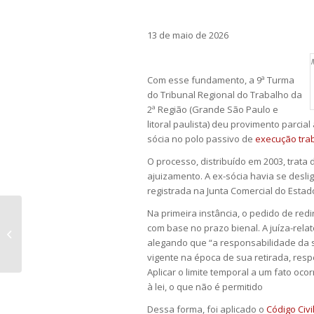
13 de maio de 2026
M
Com esse fundamento, a 9ª Turma
do Tribunal Regional do Trabalho da
2ª Região (Grande São Paulo e
litoral paulista) deu provimento parci
sócia no polo passivo de
execução trab
O processo, distribuído em 2003, trata
ajuizamento. A ex-sócia havia se des
registrada na Junta Comercial do Estad
Na primeira instância, o pedido de re
STF julga validade de lei que prevê
com base no prazo bienal. A juíza-rela
redução de desigualdade salarial
alegando que “a responsabilidade da s
vigente na época de sua retirada, resp
Aplicar o limite temporal a um fato ocor
à lei, o que não é permitido
Dessa forma, foi aplicado o
Código Civi