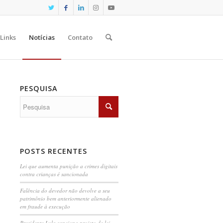
Links
Notícias
Contato
PESQUISA
POSTS RECENTES
Lei que aumenta punição a crimes digitais
contra crianças é sancionada
Falência do devedor não devolve a seu
patrimônio bem anteriormente alienado
em fraude à execução
Presidente Lula sanciona projeto de lei