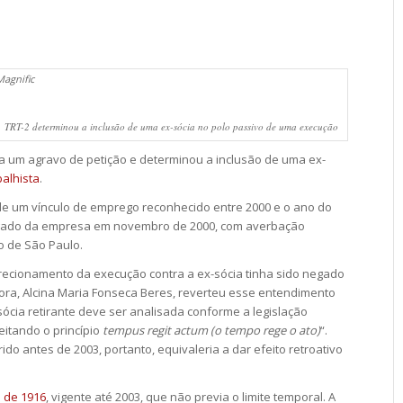
agnific
TRT-2 determinou a inclusão de uma ex-sócia no polo passivo de uma execução
al a um agravo de petição e determinou a inclusão de uma ex-
alhista
.
 de um vínculo de emprego reconhecido entre 2000 e o ano do
ligado da empresa em novembro de 2000, com averbação
o de São Paulo.
direcionamento da execução contra a ex-sócia tinha sido negado
tora, Alcina Maria Fonseca Beres, reverteu esse entendimento
ócia retirante deve ser analisada conforme a legislação
eitando o princípio
tempus regit actum (o tempo rege o ato)
“.
rido antes de 2003, portanto, equivaleria a dar efeito retroativo
l de 1916
, vigente até 2003, que não previa o limite temporal. A