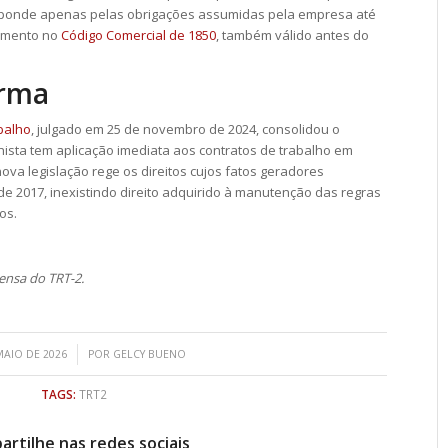
esponde apenas pelas obrigações assumidas pela empresa até
damento no
Código Comercial de 1850
, também válido antes do
orma
balho
, julgado em 25 de novembro de 2024, consolidou o
ista tem aplicação imediata aos contratos de trabalho em
nova legislação rege os direitos cujos fatos geradores
e 2017, inexistindo direito adquirido à manutenção das regras
os.
ensa do TRT-2.
/
MAIO DE 2026
POR
GELCY BUENO
TAGS:
TRT2
rtilhe nas redes sociais