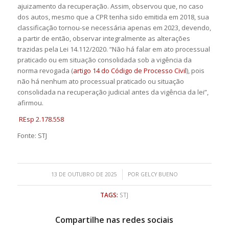
ajuizamento da recuperação. Assim, observou que, no caso
dos autos, mesmo que a CPR tenha sido emitida em 2018, sua
classificação tornou-se necessária apenas em 2023, devendo,
a partir de então, observar integralmente as alterações
trazidas pela Lei 14.112/2020. “Não há falar em ato processual
praticado ou em situação consolidada sob a vigência da
norma revogada (
artigo 14 do Código de Processo Civil
), pois
não há nenhum ato processual praticado ou situação
consolidada na recuperação judicial antes da vigência da lei”,
afirmou.
REsp 2.178.558
Fonte: STJ
/
13 DE OUTUBRO DE 2025
POR
GELCY BUENO
TAGS:
STJ
Compartilhe nas redes sociais