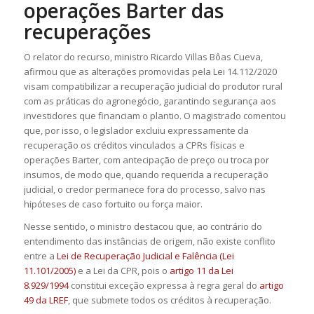
operações Barter das
recuperações
O relator do recurso, ministro Ricardo Villas Bôas Cueva,
afirmou que as alterações promovidas pela Lei 14.112/2020
visam compatibilizar a recuperação judicial do produtor rural
com as práticas do agronegócio, garantindo segurança aos
investidores que financiam o plantio. O magistrado comentou
que, por isso, o legislador excluiu expressamente da
recuperação os créditos vinculados a CPRs físicas e
operações Barter, com antecipação de preço ou troca por
insumos, de modo que, quando requerida a recuperação
judicial, o credor permanece fora do processo, salvo nas
hipóteses de
caso fortuito
ou força maior.
Nesse sentido, o ministro destacou que, ao contrário do
entendimento das instâncias de origem, não existe conflito
entre a
Lei de Recuperação Judicial e Falência (Lei
11.101/2005)
e a Lei da CPR, pois o
artigo 11 da Lei
8.929/1994
constitui exceção expressa à regra geral do
artigo
49 da LREF
, que submete todos os créditos à recuperação.