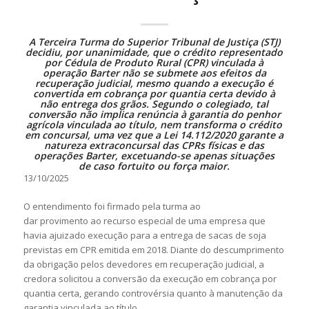
A Terceira Turma do Superior Tribunal de Justiça (STJ)
decidiu, por unanimidade, que o crédito representado
por Cédula de Produto Rural (CPR) vinculada à
operação Barter não se submete aos efeitos da
recuperação judicial, mesmo quando a execução é
convertida em cobrança por quantia certa devido à
não entrega dos grãos. Segundo o colegiado, tal
conversão não implica renúncia à garantia do penhor
agrícola vinculada ao título, nem transforma o crédito
em concursal, uma vez que a
Lei 14.112/2020
garante a
natureza extraconcursal das CPRs físicas e das
operações Barter, excetuando-se apenas situações
de
caso fortuito
ou força maior.
13/10/2025
O entendimento foi firmado pela turma ao
dar
provimento
ao
recurso especial
de uma empresa que
havia ajuizado execução para a entrega de sacas de soja
previstas em CPR emitida em 2018. Diante do descumprimento
da obrigação pelos devedores em recuperação judicial, a
credora solicitou a conversão da execução em cobrança por
quantia certa, gerando controvérsia quanto à manutenção da
garantia vinculada ao título.