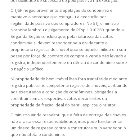
possibilidade de sucessão do polo passivo na execução.
O TJSP negou provimento à apelação do condomínio e
manteve a sentença que extinguiu a execução por
ilegitimidade passiva dos compradores. No STJ, o ministro
Noronha lembrou o julgamento do REsp 1.910.280, quando a
Segunda Seção concluiu que, pela natureza das cotas
condominiais, devem responder pela dívida tanto o
proprietário registral do imóvel quanto aquele imitido em sua
posse por força do contrato de compra e venda não levado a
registro, independentemente da ciência do condomínio sobre
o negócio jurídico.
“A propriedade do bem imóvel lhes fora transferida mediante
registro público no competente registro de imóveis, atribuindo
aos executados a condição de condôminos, obrigados a
contribuir com as respectivas cotas decorrentes da
propriedade da fração ideal do bem”, explicou o relator.
O ministro ainda ressaltou que a falta de entrega das chaves
não afasta essa responsabilidade, mas pode fundamentar
um direito de regresso contra a construtora ou o vendedor, o
que não afeta o condomínio.