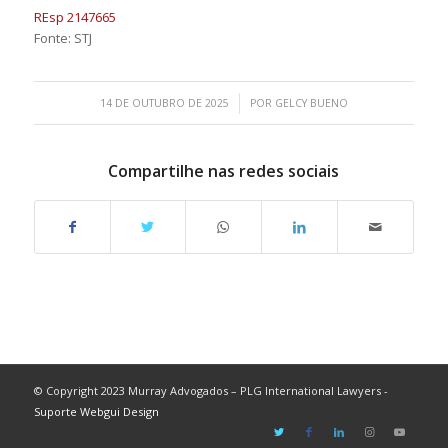
REsp 2147665
Fonte: STJ
/
14 DE OUTUBRO DE 2025
POR
GELCY BUENO
Compartilhe nas redes sociais
© Copyright 2023 Murray Advogados – PLG International Lawyers -
Suporte Webgui Design