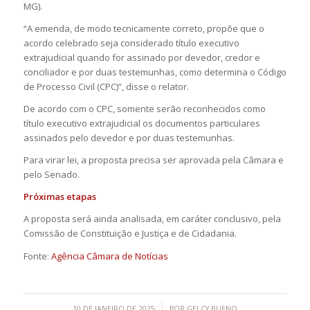
MG).
“A emenda, de modo tecnicamente correto, propõe que o
acordo celebrado seja considerado título executivo
extrajudicial quando for assinado por devedor, credor e
conciliador e por duas testemunhas, como determina o Código
de Processo Civil (CPC)”, disse o relator.
De acordo com o CPC, somente serão reconhecidos como
título executivo extrajudicial os documentos particulares
assinados pelo devedor e por duas testemunhas.
Para virar lei, a proposta precisa ser aprovada pela Câmara e
pelo Senado.
Próximas etapas
A proposta será ainda analisada, em caráter conclusivo, pela
Comissão de Constituição e Justiça e de Cidadania.
Fonte:
Agência Câmara de Notícias
/
10 DE JANEIRO DE 2025
POR
GELCY BUENO