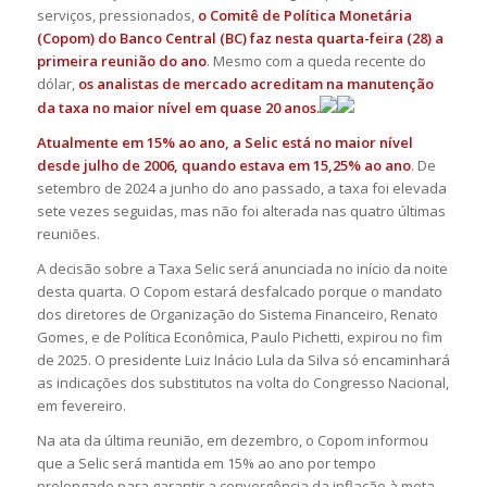
serviços, pressionados,
o Comitê de Política Monetária
(Copom) do Banco Central (BC) faz nesta quarta-feira (28) a
primeira reunião do ano
. Mesmo com a queda recente do
dólar,
os analistas de mercado acreditam na manutenção
da taxa no maior nível em quase 20 anos.
Atualmente em 15% ao ano, a Selic está no maior nível
desde julho de 2006, quando estava em 15,25% ao ano
. De
setembro de 2024 a junho do ano passado, a taxa foi elevada
sete vezes seguidas, mas não foi alterada nas quatro últimas
reuniões.
A decisão sobre a Taxa Selic será anunciada no início da noite
desta quarta. O Copom estará desfalcado porque o mandato
dos diretores de Organização do Sistema Financeiro, Renato
Gomes, e de Política Econômica, Paulo Pichetti, expirou no fim
de 2025. O presidente Luiz Inácio Lula da Silva só encaminhará
as indicações dos substitutos na volta do Congresso Nacional,
em fevereiro.
Na ata da última reunião, em dezembro, o Copom informou
que a Selic será mantida em 15% ao ano por tempo
prolongado para garantir a convergência da inflação à meta,