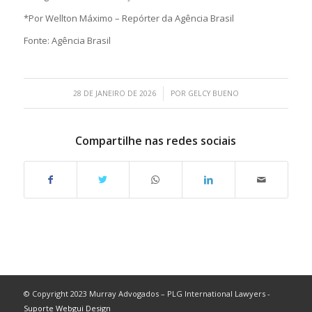
*Por Wellton Máximo – Repórter da Agência Brasil
Fonte: Agência Brasil
/
28 DE JANEIRO DE 2026
POR
GELCY BUENO
Compartilhe nas redes sociais
© Copyright 2023 Murray Advogados – PLG International Lawyers -
Suporte Webgui Design