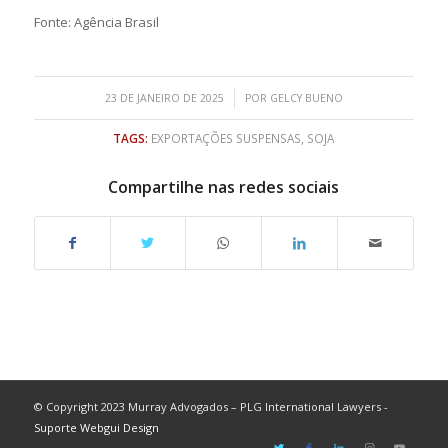
Fonte: Agência Brasil
/
23 DE JANEIRO DE 2025
POR
GELCY BUENO
TAGS:
EXPORTAÇÕES SUSPENSAS
,
SOJA
Compartilhe nas redes sociais
© Copyright 2023 Murray Advogados – PLG International Lawyers -
Suporte Webgui Design