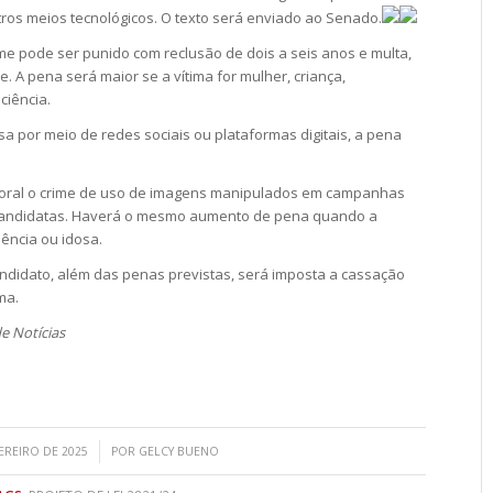
 outros meios tecnológicos. O texto será enviado ao Senado.
ime pode ser punido com reclusão de dois a seis anos e multa,
e. A pena será maior se a vítima for mulher, criança,
ciência.
por meio de redes sociais ou plataformas digitais, a pena
eitoral o crime de uso de imagens manipulados em campanhas
 candidatas. Haverá o mesmo aumento de pena quando a
ência ou idosa.
ndidato, além das penas previstas, será imposta a cassação
ma.
e Notícias
/
VEREIRO DE 2025
POR
GELCY BUENO