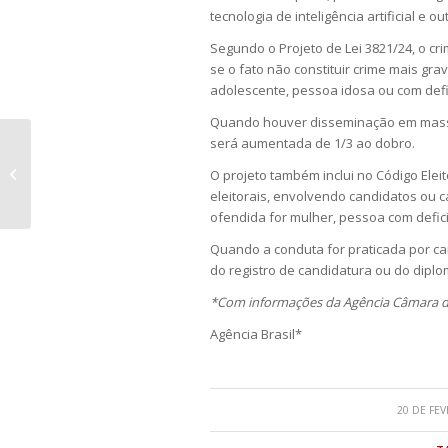
tecnologia de inteligência artificial e
Segundo o Projeto de Lei 3821/24, o cr
se o fato não constituir crime mais grav
adolescente, pessoa idosa ou com defi
Quando houver disseminação em massa 
será aumentada de 1/3 ao dobro.
Instituição financeira não restituirá
O projeto também inclui no Código El
mulher vítima de golpe virtual
eleitorais, envolvendo candidatos ou
ofendida for mulher, pessoa com defici
Quando a conduta for praticada por ca
do registro de candidatura ou do diplo
*Com informações da Agência Câmara d
Agência Brasil*
20 DE FE