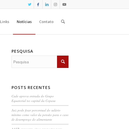
Links
Notícias
Contato
PESQUISA
POSTS RECENTES
Cade aprova entrada do Grupo
Equatorial no capital da Copasa
Juiz pode fixar percentual do salário
mínimo como valor da pensão para o caso
de desemprego do alimentante
AASP apresenta cinco propostas para