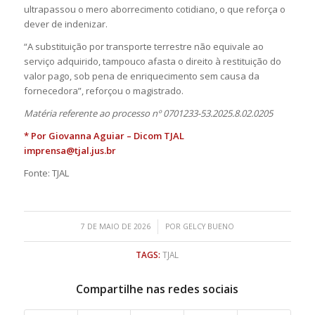
ultrapassou o mero aborrecimento cotidiano, o que reforça o
dever de indenizar.
“A substituição por transporte terrestre não equivale ao
serviço adquirido, tampouco afasta o direito à restituição do
valor pago, sob pena de enriquecimento sem causa da
fornecedora”, reforçou o magistrado.
Matéria referente ao processo nº 0701233-53.2025.8.02.0205
* Por Giovanna Aguiar – Dicom TJAL
imprensa@tjal.jus.br
Fonte: TJAL
/
7 DE MAIO DE 2026
POR
GELCY BUENO
TAGS:
TJAL
Compartilhe nas redes sociais