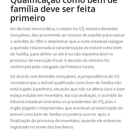
família deve ser feita
primeiro
Em decisão monocrática, o relator no STJ, ministro Benedito
Gonçalves, deu
provimento
ao recurso do
espólio
para cassar
o
acórdão
do TJRS e determinar que a corte estadual rejulgue
a questão relacionada à caracterização do imóvel como bem
de família, para definir se ele é ou não impenhorável no
processo de execução fiscal. A decisão do ministro foi
confirmada pelo colegiado da Primeira Turma.
De acordo com Benedito Gonçalves, a jurisprudência do STJ
considera que o imóvel qualificado como bem de família não
está sujeito à penhora, situação que não se altera caso o bem
esteja incluído em inventário. Na sua avaliação, o
acórdão
do
tribunal estadual contrariou os precedentes do STJ, pois o
órgão julgador compreendeu que eventual caracterização do
imóvel como bem de família só poderia ocorrer após a
finalização do processo de inventário, quando ele estivesse
registrado no nome dos herdeiros.