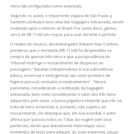
Itens não configurados como essenciais.
Segundo os autos, o requerente viajava de São Paulo a
Santorini (Grécia) e teve uma das bagagens extraviada, sendo
restituída após o retorno ao Brasil. Por conta disso, gastou
cerca de R$ 11 mil em roupas para usar durante o período.
O relator do recurso, desembargador Roberto Mac Cracken,
ponderou que o montante (R$ 11 mil) foi despendido na
compra de apenas três itens e que a jurisprudência do
Tribunal restringe o ressarcimento de despesas ao
passageiro, “àquelas indispensáveis à sua subsistência
básica, essencial e emergencial, tais como produtos de
higiene pessoal, vestuário e medicamentos”. “Nesse
panorama, considerando a restituição da bagagem
extraviada, bem como considerando o valor dos três itens
adquiridos pelo autor, a turma julgadora entende que não se
trata de bens essenciais e, portanto, não sujeitos ao
ressarcimento. De destaque que, em sua exordial, o autor
afirma que ‘passou todos os 7 dias da viagem sem seus
pertences, tendo que diariamente interromper seus
momentos de lazer para adquirir, às suas expensas, peças