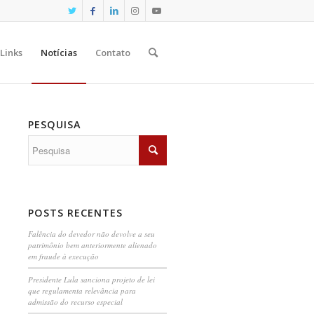
Links
Notícias
Contato
PESQUISA
POSTS RECENTES
Falência do devedor não devolve a seu
patrimônio bem anteriormente alienado
em fraude à execução
Presidente Lula sanciona projeto de lei
que regulamenta relevância para
admissão do recurso especial