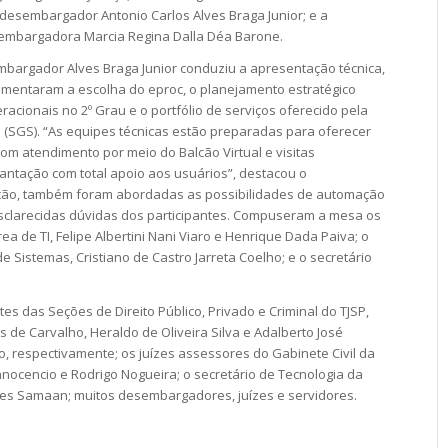
 desembargador Antonio Carlos Alves Braga Junior; e a
embargadora Marcia Regina Dalla Déa Barone.
bargador Alves Braga Junior conduziu a apresentação técnica,
amentaram a escolha do eproc, o planejamento estratégico
acionais no 2º Grau e o portfólio de serviços oferecido pela
(SGS). “As equipes técnicas estão preparadas para oferecer
om atendimento por meio do Balcão Virtual e visitas
lantação com total apoio aos usuários”, destacou o
ão, também foram abordadas as possibilidades de automação
sclarecidas dúvidas dos participantes. Compuseram a mesa os
a de TI, Felipe Albertini Nani Viaro e Henrique Dada Paiva; o
 Sistemas, Cristiano de Castro Jarreta Coelho; e o secretário
es das Seções de Direito Público, Privado e Criminal do TJSP,
de Carvalho, Heraldo de Oliveira Silva e Adalberto José
, respectivamente; os juízes assessores do Gabinete Civil da
nocencio e Rodrigo Nogueira; o secretário de Tecnologia da
pes Samaan; muitos desembargadores, juízes e servidores.