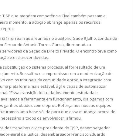
 do TJSP que atendem competência Cível também passam a
imeiro momento, a adoção abrange apenas os recursos
o eproc.
 (21) foi realizada reunião no auditório Gade 9 Julho, conduzida
r Fernando Antonio Torres Garcia, direcionada a
servidores da Seção de Direito Privado. O encontro teve como
ação e esclarecer dúvidas.
a substituição do sistema processual foi resultado de um
lanejamento. Ressaltou o compromisso com a modernização do
ativo com os tribunais da comunidade eproc, a integração com
 uma plataforma mais estável, ágil e capaz de automatizar
cional. “Essa transição foi cuidadosamente estudada e
s, avaliamos a ferramenta em funcionamento, dialogamos com
os ganhos obtidos com o eproc. Reforçamos nossas equipes
struturamos uma base sólida para que essa mudança ocorra de
necessário a todos os envolvidos”, afirmou.
dos trabalhos o vice-presidente do TJSP, desembargador
regedor-geral da Justiça, desembargador Francisco Eduardo