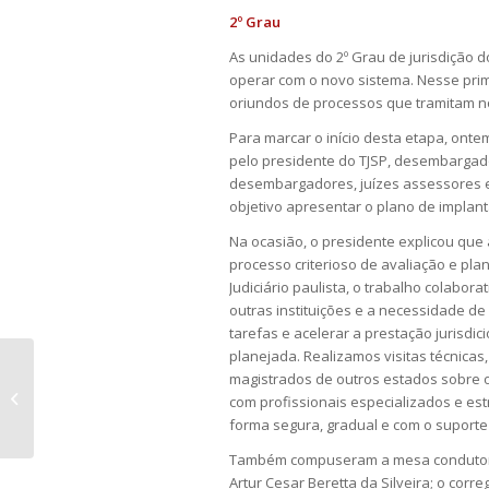
2º Grau
As unidades do 2º Grau de jurisdição
operar com o novo sistema. Nesse pr
oriundos de processos que tramitam n
Para marcar o início desta etapa, ontem
pelo presidente do TJSP, desembargado
desembargadores, juízes assessores e 
objetivo apresentar o plano de implant
Na ocasião, o presidente explicou que 
processo criterioso de avaliação e p
Judiciário paulista, o trabalho colabor
outras instituições e a necessidade de
tarefas e acelerar a prestação jurisdi
planejada. Realizamos visitas técnica
Associação que prestou serviços
magistrados de outros estados sobre 
jurídicos de forma ilegal deve pagar
com profissionais especializados e e
R$...
forma segura, gradual e com o suporte 
Também compuseram a mesa condutora 
Artur Cesar Beretta da Silveira; o cor