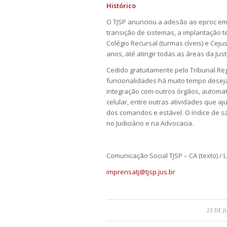
Histórico
O TJSP anunciou a adesão ao eproc em
transição de sistemas, a implantação t
Colégio Recursal (turmas cíveis) e Ce
anos, até atingir todas as áreas da Just
Cedido gratuitamente pelo Tribunal Reg
funcionalidades há muito tempo deseja
integração com outros órgãos, automat
celular, entre outras atividades que aj
dos comandos e estável. O índice de s
no Judiciário e na Advocacia.
Comunicação Social TJSP – CA (texto) / L
imprensatj@tjsp.jus.br
23 DE 