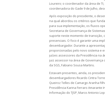
Loureiro; o coordenador da área de TI,
coordenadora do Gade 9 de Julho, des
Após exposição do presidente, o desem
na qual abordou os critérios que fund
para sua implementação, os fluxos oper
Secretaria de Governança de Sistemas 
suporte neste momento de transição, c
presenciais. O foco é garantir uma imp
desembargador. Durante a apresentaç
proporcionadas pelo novo sistema e e
juízes assessores da Presidência na áre
juiz assessor na área de Governança de
da SGS, Fabiano Sousa Martins.
Estavam presentes, ainda, os president
desembargadores Ricardo Cintra Torres 
Queiroz Telles de Camargo Aranha Filho
Presidência
Karina Ferraro Amarante In
Informação do TJSP, Marco Antonio Lo