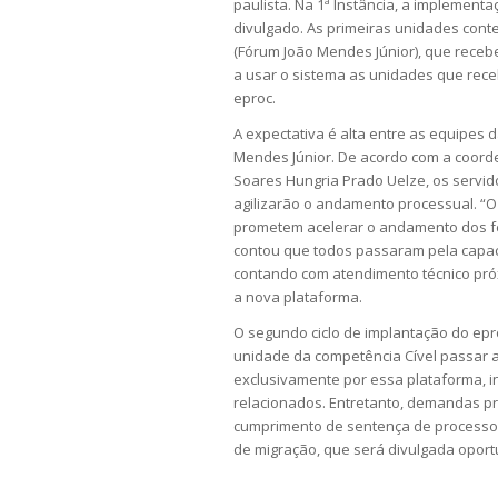
paulista. Na 1ª Instância, a implemen
divulgado. As primeiras unidades conte
(Fórum João Mendes Júnior), que receber
a usar o sistema as unidades que rece
eproc.
A expectativa é alta entre as equipes 
Mendes Júnior. De acordo com a coorden
Soares Hungria Prado Uelze, os servid
agilizarão o andamento processual. “
prometem acelerar o andamento dos feit
contou que todos passaram pela capaci
contando com atendimento técnico próx
a nova plataforma.
O segundo ciclo de implantação do epr
unidade da competência Cível passar a
exclusivamente por essa plataforma, i
relacionados. Entretanto, demandas pr
cumprimento de sentença de processos
de migração, que será divulgada opor