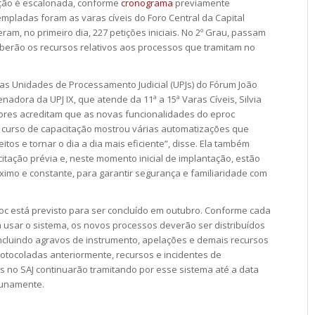
tação é escalonada, conforme
cronograma
previamente
mpladas foram as varas cíveis do Foro Central da Capital
am, no primeiro dia, 227 petições iniciais. No 2º Grau, passam
berão os recursos relativos aos processos que tramitam no
das Unidades de Processamento Judicial (UPJs) do Fórum João
adora da UPJ IX, que atende da 11ª a 15ª Varas Cíveis, Silvia
ores acreditam que as novas funcionalidades do eproc
O curso de capacitação mostrou várias automatizações que
os e tornar o dia a dia mais eficiente”, disse. Ela também
tação prévia e, neste momento inicial de implantação, estão
imo e constante, para garantir segurança e familiaridade com
oc está previsto para ser concluído em outubro. Conforme cada
 usar o sistema, os novos processos deverão ser distribuídos
ncluindo agravos de instrumento, apelações e demais recursos
otocoladas anteriormente, recursos e incidentes de
 no SAJ continuarão tramitando por esse sistema até a data
tunamente.