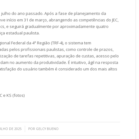
 julho do ano passado. Após a fase de planejamento da
eve início em 31 de março, abrangendo as competências do JEC,
juscs, e seguirá gradualmente por aproximadamente quatro
iça estadual paulista.
ional Federal da 4ª Região (TRF-4), o sistema tem
das pelos profissionais paulistas, como controle de prazos,
ização de tarefas repetitivas, apuração de custas, acesso pelo
udam no aumento da produtividade. É intuitivo, ágil na resposta
atisfação do usuário também é considerado um dos mais altos
C e KS (fotos)
/
JULHO DE 2025
POR
GELCY BUENO