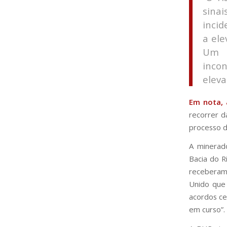
sina
incid
a ele
Um e
inco
eleva
Em nota, 
recorrer d
processo d
A minerad
Bacia do R
receberam 
Unido que 
acordos ce
em curso”.