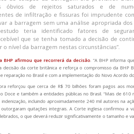
is óbvios de rejeitos saturados e de num
entes de infiltração e fissuras foi imprudente co
var a barragem sem uma análise apropriada dos r
studo teria identificado fatores de segura
ncebível que se tenha tomado a decisão de conti
r o nível da barragem nestas circunstâncias”.
a BHP afirmou que recorrerá da decisão
. “A BHP informa qu
a decisão da corte britânica e reforça o compromisso da BHP B
e reparação no Brasil e com a implementação do Novo Acordo do
ora reforçou que cerca de R$ 70 bilhões foram pagos aos mo
io Doce e também a entidades públicas no Brasil. “Mais de 610 
indenização, incluindo aproximadamente 240 mil autores na aç
outorgaram quitações integrais. A Corte inglesa confirmou a v
lebrados, o que deverá reduzir significativamente o tamanho e va