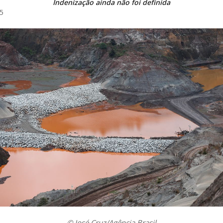
Indenização ainda não foi definida
5
© José Cruz/Agência Brasil