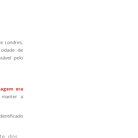
de Londres,
 cidade de
sável pelo
rragem era
” manter a
dentificado
te dos