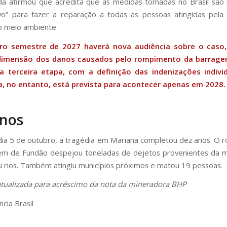
a afirmou que acredita que as medidas tomadas no Brasil são
vo” para fazer a reparação a todas as pessoas atingidas pela
 meio ambiente.
ro semestre de 2027 haverá nova audiência sobre o caso
 dimensão dos danos causados pelo rompimento da barrage
a terceira etapa, com a definição das indenizações individ
a, no entanto, está prevista para acontecer apenas em 2028.
anos
dia 5 de outubro, a tragédia em Mariana completou dez anos. O
em de Fundão despejou toneladas de dejetos provenientes da m
 rios. Também atingiu municípios próximos e matou 19 pessoas.
atualizada para acréscimo da nota da mineradora BHP
cia Brasil