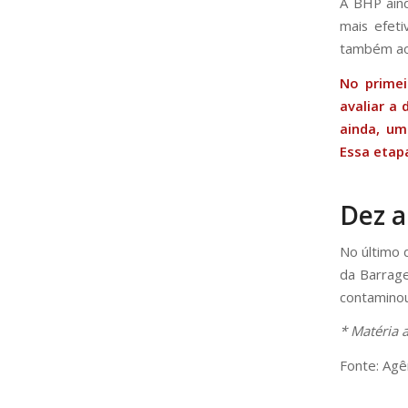
A BHP aind
mais efeti
também ao
No primei
avaliar a
ainda, um
Essa etap
Dez 
No último 
da Barrag
contaminou
* Matéria 
Fonte: Agên