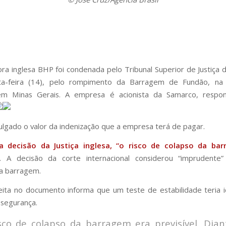
ra inglesa BHP foi condenada pelo Tribunal Superior de Justiça 
ta-feira (14), pelo rompimento da Barragem de Fundão, na
em Minas Gerais. A empresa é acionista da Samarco, respon
vulgado o valor da indenização que a empresa terá de pagar.
 decisão da Justiça inglesa, “o risco de colapso da ba
“. A decisão da corte internacional considerou “imprudente
a barragem.
feita no documento informa que um teste de estabilidade teria i
 segurança.
sco de colapso da barragem era previsível. Dian