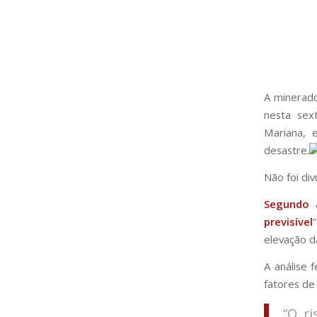
A minerado
nesta sex
Mariana, 
desastre.
Não foi di
Segundo a
previsível
elevação d
A análise 
fatores de
“O ri