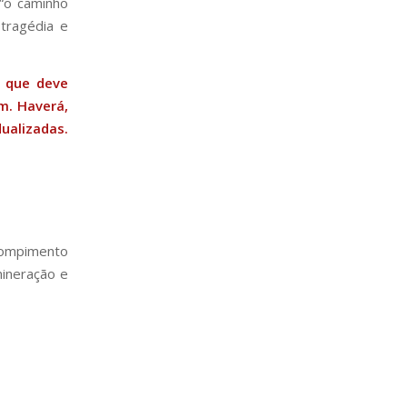
 “o caminho
 tragédia e
, que deve
m. Haverá,
ualizadas.
 rompimento
ineração e