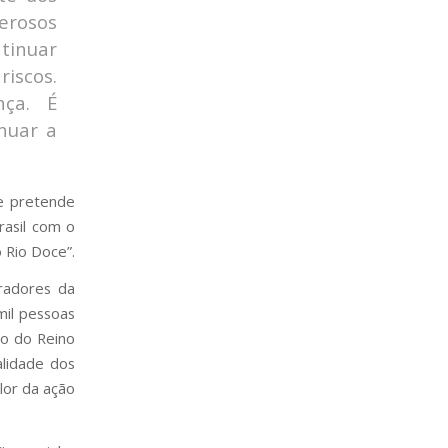
erosos
ntinuar
iscos.
nça. É
nuar a
e pretende
rasil com o
 Rio Doce”.
radores da
mil pessoas
ão do Reino
alidade dos
lor da ação