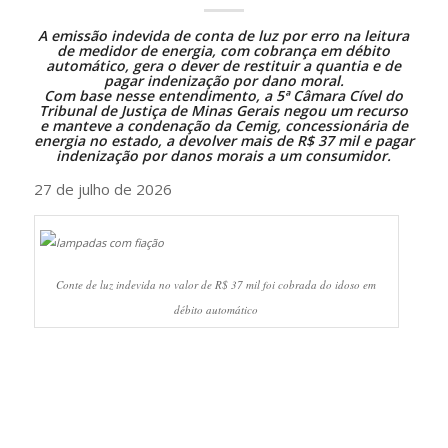
A emissão indevida de
conta de luz
por erro na leitura
de medidor de energia, com cobrança em débito
automático, gera o dever de restituir a quantia e de
pagar indenização por dano moral.
Com base nesse entendimento, a 5ª Câmara Cível do
Tribunal de Justiça de Minas Gerais negou um recurso
e manteve a condenação da Cemig, concessionária de
energia no estado, a devolver mais de R$ 37 mil e pagar
indenização por danos morais a um consumidor.
27 de julho de 2026
Conte de luz indevida no valor de R$ 37 mil foi cobrada do idoso em
débito automático