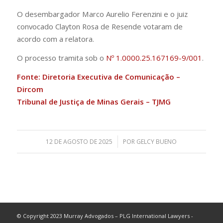
O desembargador Marco Aurelio Ferenzini e o juiz
convocado Clayton Rosa de Resende votaram de
acordo com a relatora.
O processo tramita sob o
Nº 1.0000.25.167169-9/001
.
Fonte: Diretoria Executiva de Comunicação –
Dircom
Tribunal de Justiça de Minas Gerais – TJMG
/
12 DE AGOSTO DE 2025
POR
GELCY BUENO
© Copyright 2023 Murray Advogados – PLG International Lawyers -