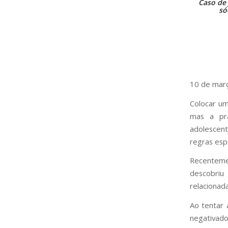
Caso de 
só
10 de mar
Colocar u
mas a prá
adolescen
regras espe
Recenteme
descobriu
relacionad
Ao tentar 
negativado