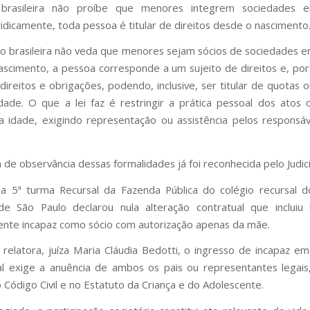
o brasileira não proíbe que menores integrem sociedades e
ridicamente, toda pessoa é titular de direitos desde o nascimento
ção brasileira não veda que menores sejam sócios de sociedades e
scimento, a pessoa corresponde a um sujeito de direitos e, por
 direitos e obrigações, podendo, inclusive, ser titular de quotas 
ade. O que a lei faz é restringir a prática pessoal dos atos da
 idade, exigindo representação ou assistência pelos responsáve
 de observância dessas formalidades já foi reconhecida pelo Judici
 5ª turma Recursal da Fazenda Pública do colégio recursal d
 de São Paulo declarou nula alteração contratual que inclui
nte incapaz como sócio com autorização apenas da mãe.
relatora, juíza Maria Cláudia Bedotti, o ingresso de incapaz e
l exige a anuência de ambos os pais ou representantes legai
 Código Civil e no Estatuto da Criança e do Adolescente.