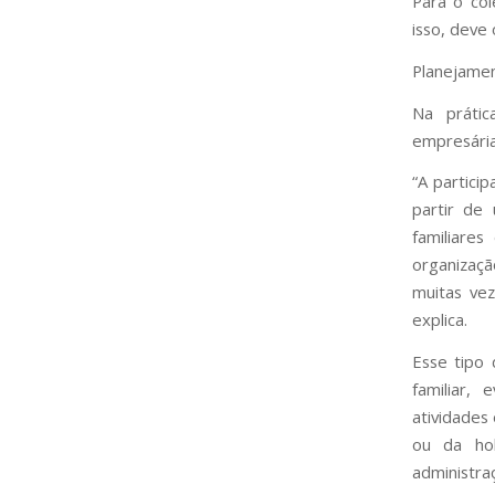
Para o cole
isso, deve
Planejamen
Na prátic
empresária
“A partici
partir de
familiare
organizaçã
muitas ve
explica.
Esse tipo 
familiar, 
atividades
ou da hol
administra