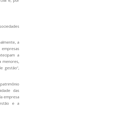
civil e, por
sociedades
palmente, a
m empresas
ntecipam a
da menores,
e gestão”,
 patrimônio
nuidade das
 da empresa
gestão e a