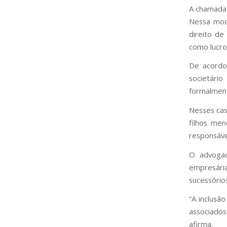
A chamada 
Nessa moda
direito de
como lucro
De acordo
societári
formalment
Nesses cas
filhos me
responsávei
O advogad
empresári
sucessório
“A inclusã
associados 
afirma.