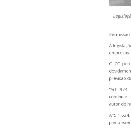
Legislaç
Permissão 
A legislaç
empresas.
O CC perm
devidamen
previsão do
“Art. 974.
continuar 
autor de h
Art. 1.634
pleno exerc