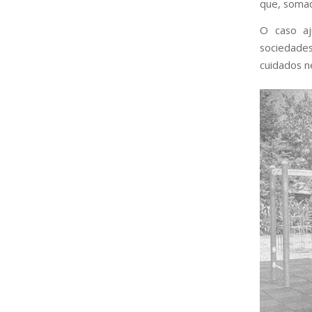
que, somad
O caso aj
sociedade
cuidados ne