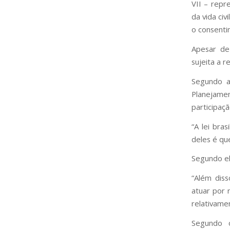
VII – repr
da vida civ
o consenti
Apesar de
sujeita a r
Segundo a 
Planejamen
participaçã
“A lei bra
deles é qu
Segundo el
“Além diss
atuar por 
relativamen
Segundo o