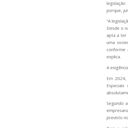
legislaçã
porque, ju
“A legisla
Desde o na
apta a ter
uma socied
conforme a
explica.
A exigência
Em 2024, a
Especiais
absolutame
Segundo a 
empresaria
previsto no