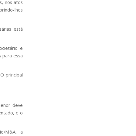
s, nos atos
uprindo-lhes
árias está
ocietário e
s para essa
O principal
 menor deve
entado, e o
rio/M&A, a