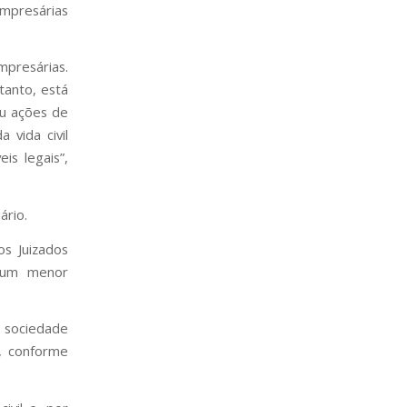
mpresárias
.
mpresárias.
tanto, está
ou ações de
 vida civil
is legais”,
ário.
os Juizados
u um menor
m sociedade
s, conforme