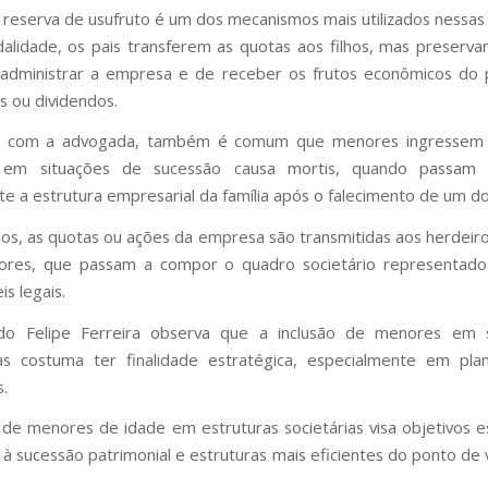
reserva de usufruto é um dos mecanismos mais utilizados nessas 
lidade, os pais transferem as quotas aos filhos, mas preserva
 administrar a empresa e de receber os frutos econômicos do 
s ou dividendos.
 com a advogada, também é comum que menores ingressem
o em situações de sucessão causa mortis, quando passam 
e a estrutura empresarial da família após o falecimento de um do
os, as quotas ou ações da empresa são transmitidas aos herdeiros
nores, que passam a compor o quadro societário representado
s legais.
o Felipe Ferreira observa que a inclusão de menores em 
as costuma ter finalidade estratégica, especialmente em pla
s.
o de menores de idade em estruturas societárias visa objetivos e
à sucessão patrimonial e estruturas mais eficientes do ponto de vi