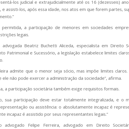
esentá-los judicial e extrajudicialmente até os 16 (dezesseis) ano
il, e assisti-los, após essa idade, nos atos em que forem partes, s
mento.”
 permitida, a participação de menores em sociedades empres
estrições legais.
advogada Beatriz Buchetti Aliceda, especialista em Direito S
to Patrimonial e Sucessório, a legislação estabelece limites claro
o.
sileira admite que o menor seja sócio, mas impõe limites claros. 
e ele não pode exercer a administração da sociedade”, afirma.
a, a participação societária também exige requisitos formais.
o, sua participação deve estar totalmente integralizada, e o
representação ou assistência: o absolutamente incapaz é repres
te incapaz é assistido por seus representantes legais.”
 advogado Felipe Ferreira, advogado em Direito Societá