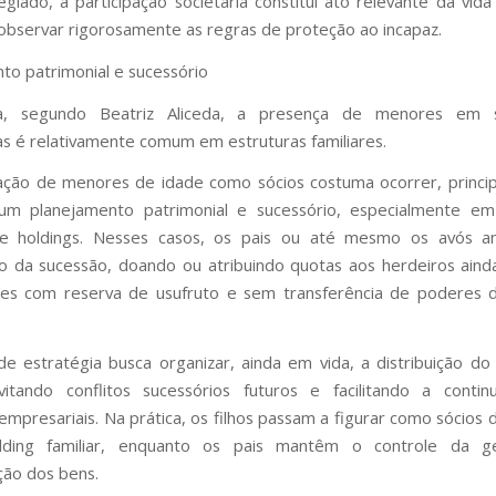
giado, a participação societária constitui ato relevante da vida 
 observar rigorosamente as regras de proteção ao incapaz.
to patrimonial e sucessório
a, segundo Beatriz Aliceda, a presença de menores em 
s é relativamente comum em estruturas familiares.
pação de menores de idade como sócios costuma ocorrer, princi
 um planejamento patrimonial e sucessório, especialmente e
s e holdings. Nesses casos, os pais ou até mesmo os avós a
o da sucessão, doando ou atribuindo quotas aos herdeiros ain
zes com reserva de usufruto e sem transferência de poderes d
de estratégia busca organizar, ainda em vida, a distribuição do
evitando conflitos sucessórios futuros e facilitando a conti
 empresariais. Na prática, os filhos passam a figurar como sócios
ding familiar, enquanto os pais mantêm o controle da 
ção dos bens.