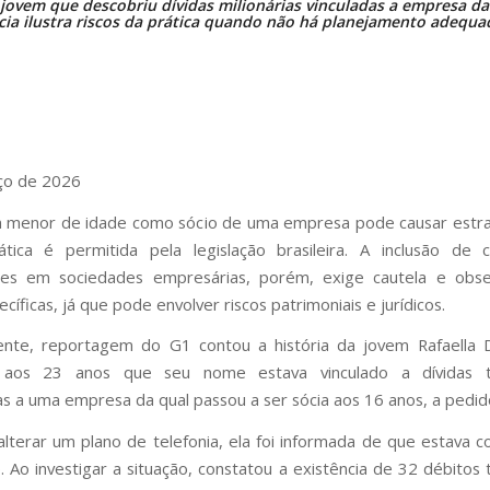
jovem que descobriu dívidas milionárias vinculadas a empresa da
cia ilustra riscos da prática quando não há planejamento adequa
ço de 2026
m menor de idade como sócio de uma empresa pode causar estr
tica é permitida pela legislação brasileira. A inclusão de c
tes em sociedades empresárias, porém, exige cautela e obse
cíficas, já que pode envolver riscos patrimoniais e jurídicos.
nte, reportagem do G1 contou a história da jovem Rafaella D’
 aos 23 anos que seu nome estava vinculado a dívidas tr
as a uma empresa da qual passou a ser sócia aos 16 anos, a pedi
alterar um plano de telefonia, ela foi informada de que estava
. Ao investigar a situação, constatou a existência de 32 débitos t