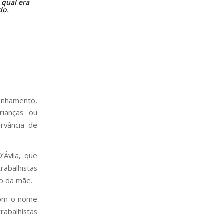
 qual era
do.
anhamento,
rianças ou
rvância de
Ávila, que
abalhistas
do da mãe.
 com o nome
rabalhistas