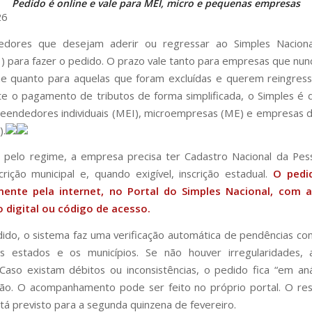
Pedido é online e vale para MEI, micro e pequenas empresas
26
dores que desejam aderir ou regressar ao Simples Nacion
) para fazer o pedido. O prazo vale tanto para empresas que nu
e quanto para aquelas que foram excluídas e querem reingres
e o pagamento de tributos de forma simplificada, o Simples é 
eendedores individuais (MEI), microempresas (ME) e empresas 
).
 pelo regime, a empresa precisa ter Cadastro Nacional da Pess
scrição municipal e, quando exigível, inscrição estadual.
O pedi
mente pela internet, no
Portal do Simples Nacional
, com a
o digital ou código de acesso.
ido, o sistema faz uma verificação automática de pendências co
os estados e os municípios. Se não houver irregularidades,
Caso existam débitos ou inconsistências, o pedido fica “em aná
ção. O acompanhamento pode ser feito no próprio portal. O re
tá previsto para a segunda quinzena de fevereiro.