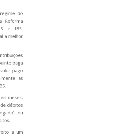
 regime do
 a Reforma
BS e IBS,
al a melhor
ntribuições
ibuinte paga
 valor pago
almente as
BS.
seis meses,
 de débitos
regado) ou
itos.
reito a um