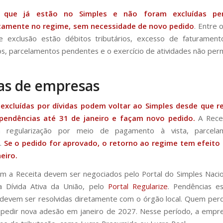
 que já estão no Simples e não foram excluídas p
amente no regime, sem necessidade de novo pedido
. Entre o
e exclusão estão débitos tributários, excesso de faturamento
, parcelamentos pendentes e o exercício de atividades não perm
as de empresas
excluídas por dívidas podem voltar ao Simples desde que r
pendências até 31 de janeiro e façam novo pedido.
A Recei
a regularização por meio de pagamento à vista, parcela
s.
Se o pedido for aprovado, o retorno ao regime tem efeito 
neiro.
m a Receita devem ser negociados pelo Portal do Simples Nacion
na Dívida Ativa da União, pelo
Portal Regularize
. Pendências e
 devem ser resolvidas diretamente com o órgão local. Quem per
pedir nova adesão em janeiro de 2027. Nesse período, a empr