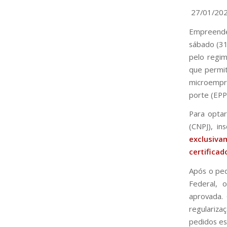
27/01/20
Empreende
sábado (31
pelo regim
que permit
microempr
porte (EPP
Para optar
(CNPJ), in
exclusiva
certificad
Após o ped
Federal, 
aprovada. 
regulariza
pedidos es