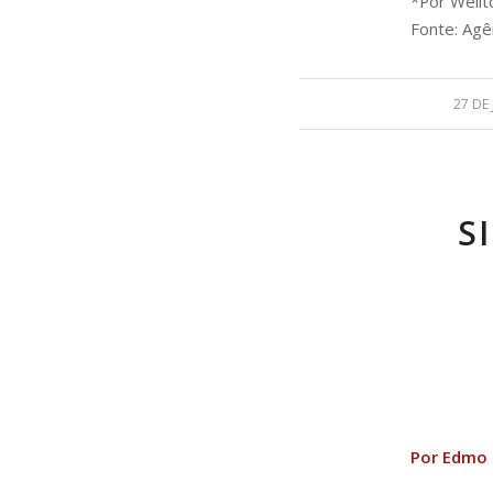
*Por Wellt
Fonte: Agên
27 DE
S
Por Edmo 