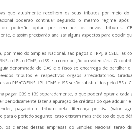
as que atualmente recolhem os seus tributos por meio do
acional poderão continuar seguindo o mesmo regime após
ia ou poderão optar por recolher os novos tributos, C
nte, e assim precisarão analisar alguns aspectos para decidir qu
, por meio do Simples Nacional, são pagos o IRPJ, a CSLL, as co
NS, o IPI, o ICMS, o ISS e a contribuição previdenciária. O contr
guia denominada de DAS e o Fisco se encarrega de partilhar o
evidos tributos e respectivos órgãos arrecadatórios. Gradu
ões ao PIS/COFINS, IPI, ICMS e ISS serão substituídos pelo IBS e C
ha pagar CBS e IBS separadamente, o que poderá optar a cada 
er periodicamente fazer a apuração de créditos do que adquirir e
nder, pagando o tributo pela diferença positiva (valor ag
do para o período seguinte, caso existam mais créditos do que déb
o, os clientes destas empresas do Simples Nacional terão di