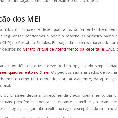
me de tributação, como Lucro Presumido ou Lucro Real.
ção dos MEI
cluídos do Simples e desenquadrados do Simei também têm
ra regularizar pendências e pedir o retorno. O primeiro passo é 
o CNPJ no Portal do Simples. Em seguida o microempreendedor 
r débitos no
Centro Virtual de Atendimento da Receita (e-CAC)
,
arizar os débitos, o MEI deve pedir a opção pelo Simples Nac
reenquadramento no Simei
. Os pedidos são analisados de forma 
dramento como MEI depende, obrigatoriamente, da aprovação
cional.
rio do Empreendedorismo recomenda o acompanhamento diário 
entuais pendências apontadas durante a análise precisam ser 
razo legal para garantir a volta ao regime simplificado ainda nest