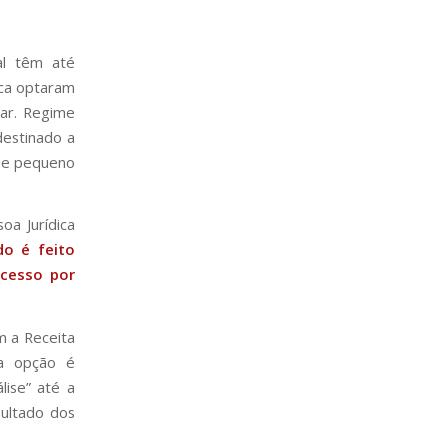
al têm até
nca optaram
sar. Regime
destinado a
de pequeno
oa Jurídica
do é feito
cesso por
m a Receita
 a opção é
lise” até a
sultado dos