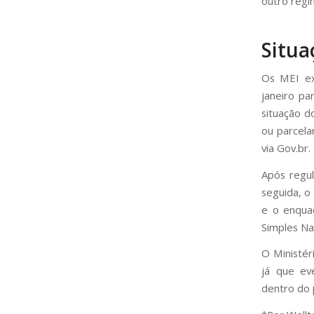
outro regi
Situa
Os MEI ex
janeiro pa
situação d
ou parcela
via Gov.br.
Após regul
seguida, o
e o enqua
Simples Na
O Ministé
já que ev
dentro do p