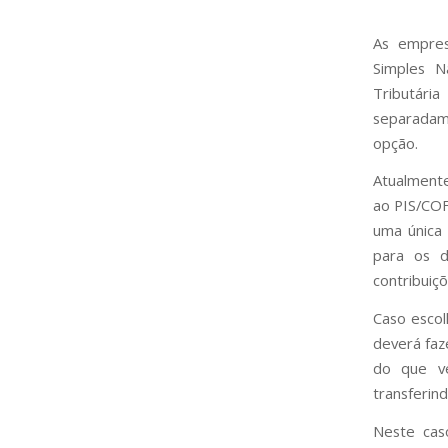
As empres
Simples N
Tributár
separadame
opção.
Atualmente
ao PIS/COFI
uma única 
para os d
contribuiç
Caso escol
deverá faz
do que ve
transferin
Neste cas