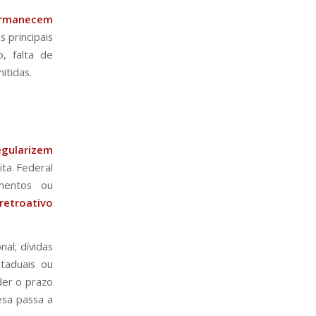
ermanecem
s principais
, falta de
itidas.
egularizem
ta Federal
mentos ou
retroativo
al; dívidas
staduais ou
der o prazo
esa passa a