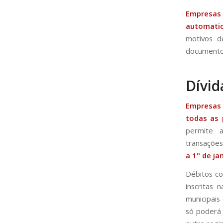
Empresas
automatic
motivos d
documentos
Dívid
Empresas 
todas as 
permite 
transaçõe
a 1º de ja
Débitos co
inscritas 
municipais
só poderá 