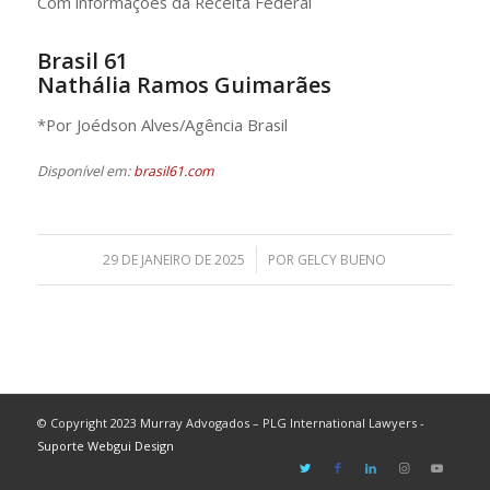
Com informações da Receita Federal
Brasil 61
Nathália Ramos Guimarães
*Por Joédson Alves/Agência Brasil
Disponível em:
brasil61.com
/
29 DE JANEIRO DE 2025
POR
GELCY BUENO
© Copyright 2023 Murray Advogados – PLG International Lawyers -
Suporte Webgui Design