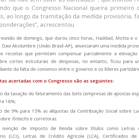
endo que o Congresso Nacional queira primeiro o
s, ao longo da tramitação da medida provisória, f
ponderações”, acrescentou.
reunião de domingo, que durou cinco horas, Haddad, Motta e o
 Davi Alcolumbre (União Brasil-AP), anunciaram uma medida provi
de receitas que permitam compensar parcialmente a elevação
bre cortes estruturais de despesas, no entanto, ficou para 
ante da falta de consenso entre o governo e os líderes partidári
tas acertadas com o Congresso são as seguintes:
 da taxação do faturamento das bets (empresas de apostas esp
ra 18%;
o de 9% para 15% as alíquotas da Contribuição Social sobre Lu
 sobre
fintechs
e corretoras.
 isenção de Imposto de Renda sobre títulos como Letras 
ário (LCI), Letras de Crédito Agrícola (LCA), Certificados de