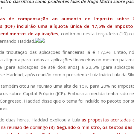
nistro classificou como prudentes falas de Hugo Motta sobre pac
5
das de compensação ao aumento do Imposto sobre O
as (IOF) incluirão uma alíquota única de 17,5% de Impost
rendimentos de aplicações
, confirmou nesta terça-feira (10) o 
Fernando Haddad.
a tributação das aplicações financeiras já é 17,5%. Então, 
a alíquota para todas as aplicações financeiras no mesmo patama
% [para aplicações de até dois anos] a 22,5% [para aplicaçõe
sse Haddad, após reunião com o presidente Luiz Inácio Lula da Silv
o também citou na reunião uma alta de 15% para 20% no Impost
uros sobre Capital Próprio (JCP). Embora a medida tenha sido r
Congresso, Haddad disse que o tema foi incluído no pacote por 
res.
de duas horas, Haddad explicou a Lula
as propostas acertadas 
s na reunião de domingo (8)
.
Segundo o ministro, os textos das