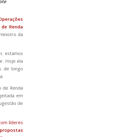
ote
perações
o de Renda
ministro da
nós estamos
r. Hoje ela
s de longo
a.
o de Renda
ejeitada em
sugestão de
com líderes
 propostas