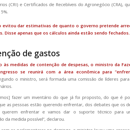
ários (CRI) e Certificados de Recebíveis do Agronegócio (CRA), q
 5%.
o evitou dar estimativas de quanto o governo pretende arr
s. Disse apenas que os cálculos ainda estão sendo fechados.
nção de gastos
o às medidas de contenção de despesas, o ministro da Faz
ngresso se reunirá com a área econômica para “enfren
gundo o ministro, será formada uma comissão de líderes para 
mários.
mos] fazer um inventário do que já foi proposto, do que é po
 que as pessoas estão querendo enfrentar, dos debates que os 
 querem enfrentar e vamos dar o suporte técnico para 
o da medida possível”, declarou.
 com os parlamentares no domingo, o ministro levou uma apres