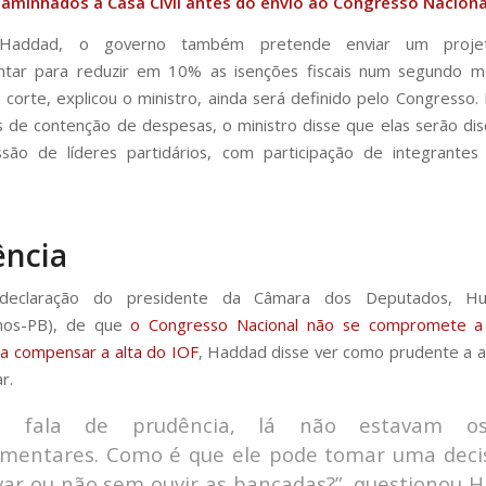
aminhados à Casa Civil antes do envio ao Congresso Naciona
Haddad, o governo também pretende enviar um proje
tar para reduzir em 10% as isenções fiscais num segundo 
corte, explicou o ministro, ainda será definido pelo Congresso.
 de contenção de despesas, o ministro disse que elas serão dis
são de líderes partidários, com participação de integrantes
.
ência
declaração do presidente da Câmara dos Deputados, H
anos-PB), de que
o Congresso Nacional não se compromete a
a compensar a alta do IOF
, Haddad disse ver como prudente a a
r.
a fala de prudência, lá não estavam o
amentares. Como é que ele pode tomar uma deci
ar ou não sem ouvir as bancadas?”, questionou H