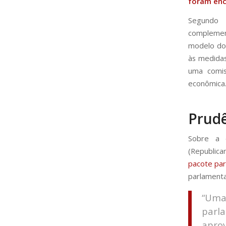
foram enc
Segundo 
complemen
modelo do 
às medidas
uma comis
econômica
Prud
Sobre a 
(Republic
pacote par
parlamenta
“Um
parl
aprov