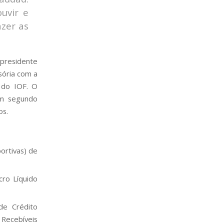
uvir e
azer as
 presidente
sória com a
 do IOF. O
um segundo
os.
ortivas) de
cro Líquido
de Crédito
 Recebíveis