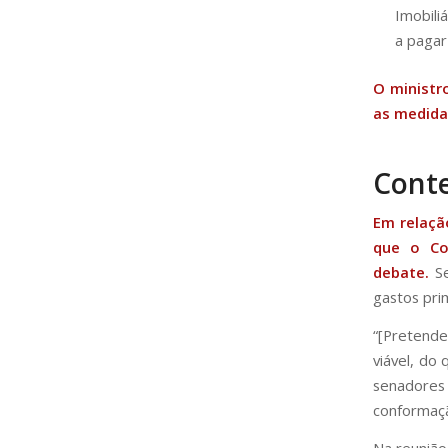
Imobili
a pagar
O ministr
as medida
Conte
Em relaçã
que o Co
debate.
Se
gastos pri
“[Pretende
viável, do
senadores
conformaçã
Na reunião