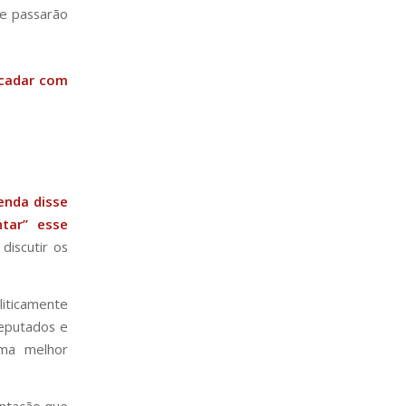
ue passarão
ecadar com
enda disse
tar” esse
discutir os
liticamente
deputados e
uma melhor
entação que