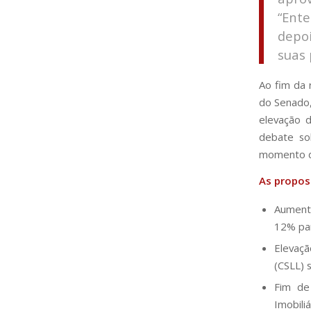
“Ent
depoi
suas 
Ao fim da 
do Senado,
elevação 
debate so
momento di
As propos
Aumento
12% pa
Elevaçã
(CSLL)
Fim de
Imobili