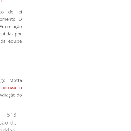
l.
to de lei
momento. O
 Em relação
cutidas por
 da equipe
ugo Motta
 aprovar o
valiação do
s 513
são de
addad.