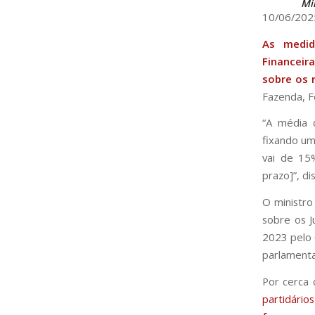
Mi
10/06/202
As medi
Financeir
sobre os 
Fazenda, 
“A média d
fixando um
vai de 15
prazo]”, di
O ministr
sobre os J
2023 pelo 
parlamenta
Por cerca 
partidário