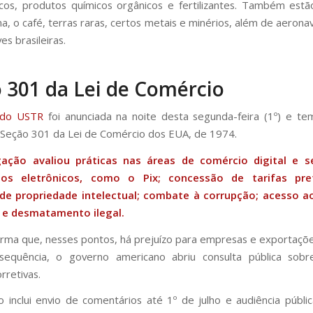
cos, produtos químicos orgânicos e fertilizantes. Também estã
na, o café, terras raras, certos metais e minérios, além de aerona
s brasileiras.
 301 da Lei de Comércio
 do USTR
foi anunciada na noite desta segunda-feira (1º) e t
Seção 301 da Lei de Comércio dos EUA, de 1974.
gação avaliou práticas nas áreas de comércio digital e s
os eletrônicos, como o Pix; concessão de tarifas prefe
de propriedade intelectual; combate à corrupção; acesso 
; e desmatamento ilegal.
rma que, nesses pontos, há prejuízo para empresas e exportaçõ
equência, o governo americano abriu consulta pública sobre
rretivas.
 inclui envio de comentários até 1º de julho e audiência públ