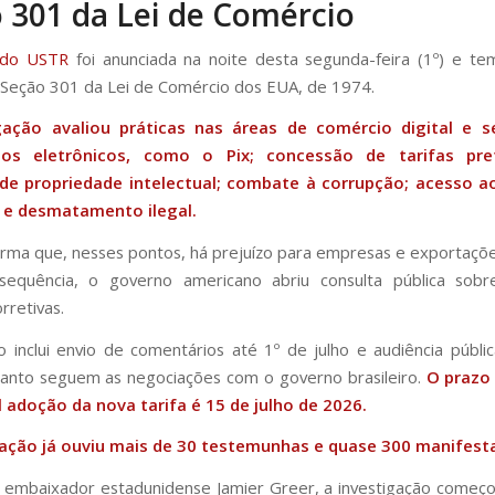
 301 da Lei de Comércio
 do USTR
foi anunciada na noite desta segunda-feira (1º) e t
Seção 301 da Lei de Comércio dos EUA, de 1974.
gação avaliou práticas nas áreas de comércio digital e s
os eletrônicos, como o Pix; concessão de tarifas prefe
de propriedade intelectual; combate à corrupção; acesso 
; e desmatamento ilegal.
rma que, nesses pontos, há prejuízo para empresas e exportaçõ
equência, o governo americano abriu consulta pública sobre
rretivas.
 inclui envio de comentários até 1º de julho e audiência públ
uanto seguem as negociações com o governo brasileiro.
O prazo 
 adoção da nova tarifa é 15 de julho de 2026.
gação já ouviu mais de 30 testemunhas e quase 300 manifest
embaixador estadunidense Jamier Greer, a investigação começ