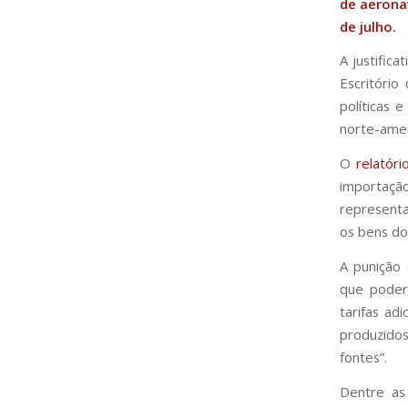
de aerona
de julho.
A justific
Escritório
políticas 
norte-amer
O
relatóri
importaçã
representa
os bens do 
A punição
que poder
tarifas ad
produzido
fontes”.
Dentre as