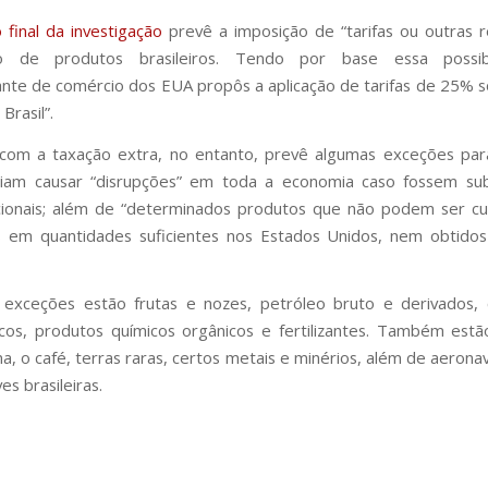
o final da investigação
prevê a imposição de “tarifas ou outras r
o de produtos brasileiros. Tendo por base essa possib
nte de comércio dos EUA propôs a aplicação de tarifas de 25% 
Brasil”.
 com a taxação extra, no entanto, prevê algumas exceções par
iam causar “disrupções” em toda a economia caso fossem su
icionais; além de “determinados produtos que não podem ser cu
s em quantidades suficientes nos Estados Unidos, nem obtidos
 exceções estão frutas e nozes, petróleo bruto e derivados,
cos, produtos químicos orgânicos e fertilizantes. Também estã
na, o café, terras raras, certos metais e minérios, além de aerona
s brasileiras.