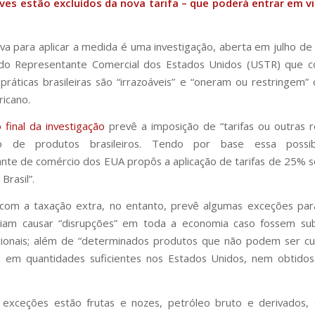
ves estão excluídos da nova tarifa – que poderá entrar em v
ativa para aplicar a medida é uma investigação, aberta em julho de
 do Representante Comercial dos Estados Unidos (USTR) que c
e práticas brasileiras são “irrazoáveis” e “oneram ou restringem”
icano.
o final da investigação
prevê a imposição de “tarifas ou outras r
o de produtos brasileiros. Tendo por base essa possib
nte de comércio dos EUA propôs a aplicação de tarifas de 25% 
Brasil”.
 com a taxação extra, no entanto, prevê algumas exceções par
iam causar “disrupções” em toda a economia caso fossem su
icionais; além de “determinados produtos que não podem ser cu
s em quantidades suficientes nos Estados Unidos, nem obtidos
 exceções estão frutas e nozes, petróleo bruto e derivados,