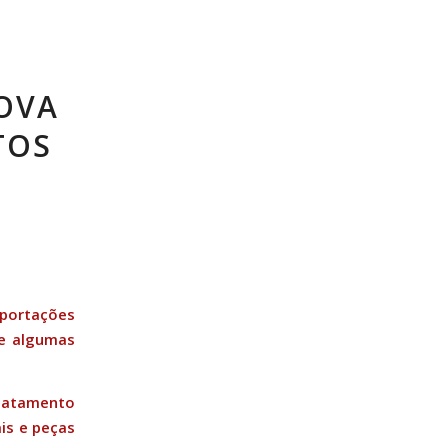
OVA
TOS
mportações
ue algumas
matamento
ais e peças