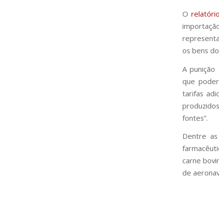
O
relatóri
importaçã
representa
os bens do 
A punição
que poder
tarifas ad
produzido
fontes”.
Dentre as
farmacêuti
carne bovi
de aeronave