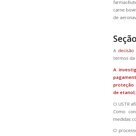
farmacêuti
carne bovi
de aeronave
Seção
A
decisão
termos da 
A investi
pagament
proteção 
de etanol
O USTR afi
Como cons
medidas co
O processo