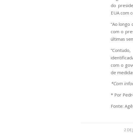
do presid
EUA com cer
“Ao longo 
com o pres
últimas se
“Contudo,
identifica
com o gove
de medidas
*Com info
* Por Pedr
Fonte: Agên
2 DE