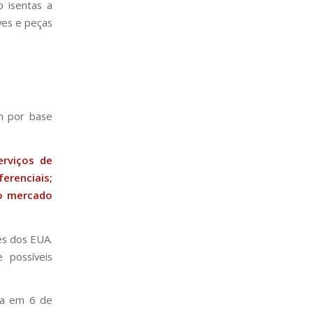
o isentas a
ves e peças
em por base
erviços de
renciais;
ao mercado
es dos EUA.
 possíveis
ica em 6 de