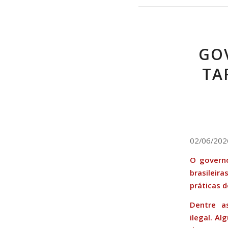
GO
TA
02/06/202
O governo
brasileir
práticas d
Dentre a
ilegal. Al