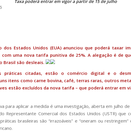
Taxa poderá entrar em vigor a partir de 15 de julho
6
 dos Estados Unidos (EUA) anunciou que poderá taxar i
as com uma nova tarifa punitiva de 25%. A alegação é de q
o Brasil são desleais.
s práticas citadas, estão o comércio digital e o des
guns itens como carne bovina, café, terras raras, outros met
ves estão excluídos da nova tarifa – que poderá entrar em v
ativa para aplicar a medida é uma investigação, aberta em julho de
 do Representante Comercial dos Estados Unidos (USTR) que c
e práticas brasileiras são “irrazoáveis” e “oneram ou restringem”
icano.