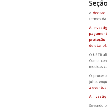
Seção
A
decisão
termos da 
A investi
pagament
proteção 
de etanol
O USTR afi
Como cons
medidas co
O processo
julho, enq
a eventual
A investi
Segundo o 