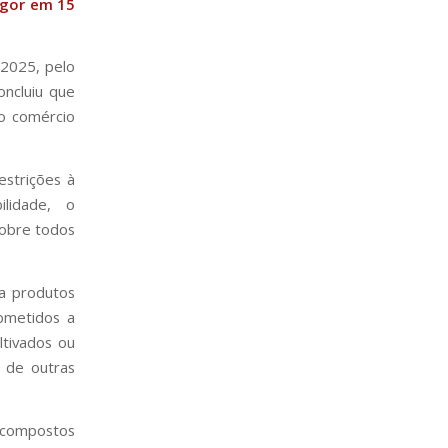
igor em 15
 2025, pelo
oncluiu que
 o comércio
estrições à
ilidade, o
sobre todos
a produtos
bmetidos a
ltivados ou
 de outras
 compostos