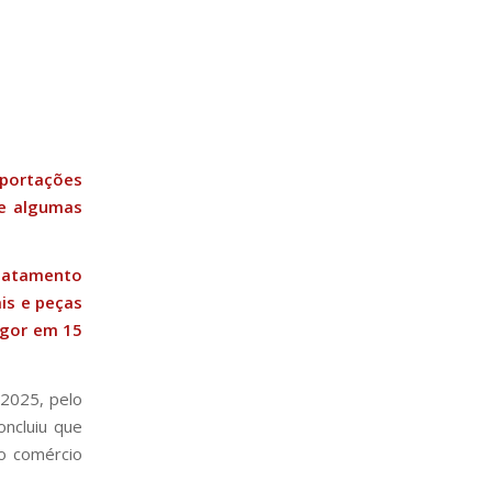
mportações
ue algumas
matamento
ais e peças
igor em 15
 2025, pelo
oncluiu que
 o comércio