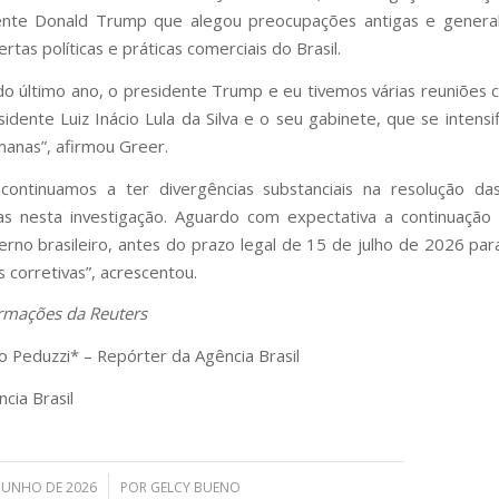
ente Donald Trump que alegou preocupações antigas e general
tas políticas e práticas comerciais do Brasil.
do último ano, o presidente Trump e eu tivemos várias reuniões c
idente Luiz Inácio Lula da Silva e o seu gabinete, que se intensi
manas”, afirmou Greer.
 continuamos a ter divergências substanciais na resolução da
das nesta investigação. Aguardo com expectativa a continuação
rno brasileiro, antes do prazo legal de 15 de julho de 2026 pa
 corretivas”, acrescentou.
rmações da Reuters
o Peduzzi* – Repórter da Agência Brasil
cia Brasil
/
 JUNHO DE 2026
POR
GELCY BUENO