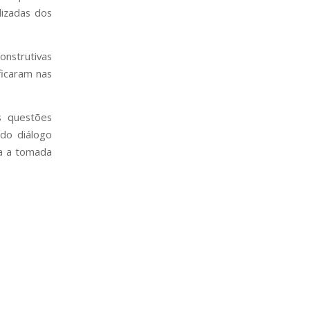
izadas dos
onstrutivas
ficaram nas
s questões
 do diálogo
ra a tomada