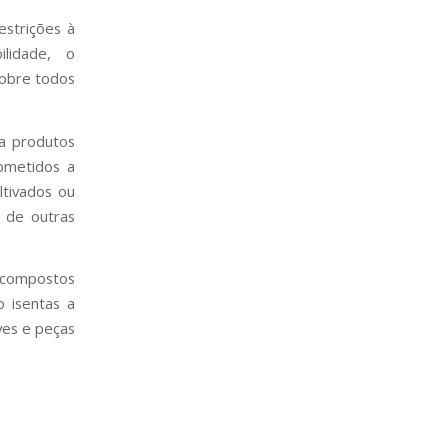
estrições à
ilidade, o
sobre todos
a produtos
bmetidos a
ltivados ou
 de outras
 compostos
o isentas a
ves e peças