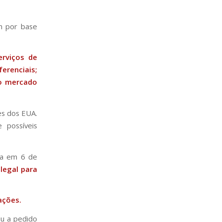
em por base
erviços de
renciais;
ao mercado
es dos EUA.
 possíveis
ica em 6 de
legal para
ações.
ou a pedido