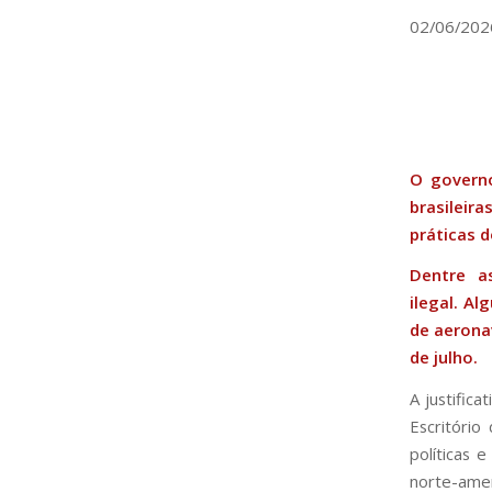
02/06/202
O governo
brasileir
práticas d
Dentre a
ilegal. Al
de aerona
de julho.
A justific
Escritório
políticas 
norte-amer