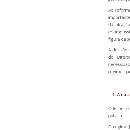
Ao reforma
importante
da infração
(e) imposs
figura da s
A decisão 
do Direit
necessidad
regimes jur
A natu
O leiloeiro
pública.
O regime j