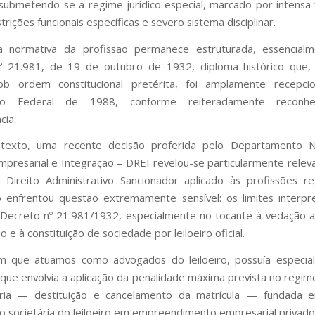
submetendo-se a regime jurídico especial, marcado por intensa f
strições funcionais específicas e severo sistema disciplinar.
ina normativa da profissão permanece estruturada, essencialm
º 21.981, de 19 de outubro de 1932, diploma histórico que,
ob ordem constitucional pretérita, foi amplamente recepci
ição Federal de 1988, conforme reiteradamente reconhe
cia.
texto, uma recente decisão proferida pelo Departamento N
mpresarial e Integração – DREI revelou-se particularmente relev
Direito Administrativo Sancionador aplicado às profissões r
 enfrentou questão extremamente sensível: os limites interpr
 Decreto nº 21.981/1932, especialmente no tocante à vedação a
 e à constituição de sociedade por leiloeiro oficial.
m que atuamos como advogados do leiloeiro, possuía especial 
rque envolvia a aplicação da penalidade máxima prevista no regime 
ria — destituição e cancelamento da matrícula — fundada 
ão societária do leiloeiro em empreendimento empresarial privado