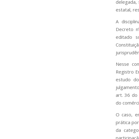
delegada, 
estatal, re
A discipl
Decreto n
editado s
Constitu
jurisprudên
Nesse con
Registro E
estudo do 
julgamento
art. 36 do
do comércio
O caso, e
prática po
da catego
participaç