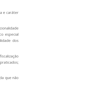
ia e caráter
cionalidade
co especial
ilidade dos
scalização
praticados;
nda que não