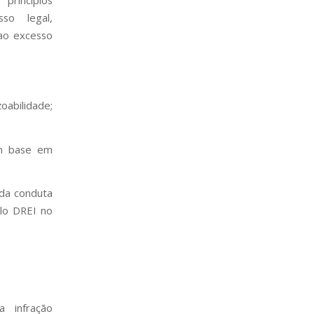
sso legal,
 ao excesso
abilidade;
om base em
 da conduta
elo DREI no
 infração