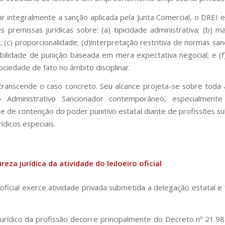
r integralmente a sanção aplicada pela Junta Comercial, o DREI 
s premissas jurídicas sobre: (a) tipicidade administrativa; (b) ma
; (c) proporcionalidade; (d)interpretação restritiva de normas san
ibilidade de punição baseada em mera expectativa negocial; e (f)
ociedade de fato no âmbito disciplinar.
transcende o caso concreto. Seu alcance projeta-se sobre toda 
o Administrativo Sancionador contemporâneo, especialment
e de contenção do poder punitivo estatal diante de profissões s
ídicos especiais.
reza jurídica da atividade do leiloeiro oficial
 oficial exerce atividade privada submetida a delegação estatal e 
urídico da profissão decorre principalmente do Decreto nº 21.9