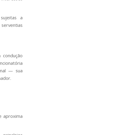
sujeitas a
 serventias
na condução
cionatória
ional — sua
nador.
se aproxima
princípios