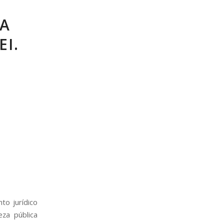
DA
I.
to jurídico
eza pública