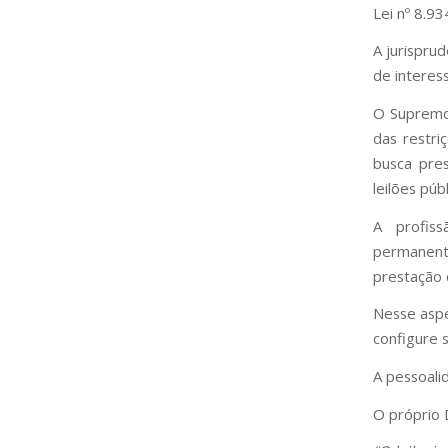
Lei nº 8.9
A jurisprud
de interess
O Supremo 
das restri
busca pres
leilões púb
A profiss
permanente
prestação 
Nesse aspe
configure s
A pessoali
O próprio 