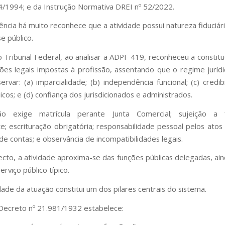
34/1994; e da Instrução Normativa DREI nº 52/2022.
ência há muito reconhece que a atividade possui natureza fiduciár
e público.
Tribunal Federal, ao analisar a ADPF 419, reconheceu a constitu
ções legais impostas à profissão, assentando que o regime jurídi
ervar: (a) imparcialidade; (b) independência funcional; (c) credib
licos; e (d) confiança dos jurisdicionados e administrados.
ão exige matrícula perante Junta Comercial; sujeição a fi
; escrituração obrigatória; responsabilidade pessoal pelos atos 
de contas; e observância de incompatibilidades legais.
cto, a atividade aproxima-se das funções públicas delegadas, ai
erviço público típico.
dade da atuação constitui um dos pilares centrais do sistema.
Decreto nº 21.981/1932 estabelece: