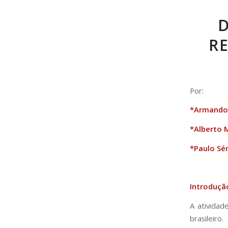
D
R
Por:
*Armando 
*Alberto 
*Paulo Sér
Introduçã
A atividad
brasileiro