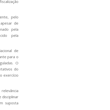
iscalização
ente, pelo
 apesar de
onado pela
cido pela
acional de
ante para o
eguladas. O
etativos do
o exercício
relevância
disciplinar
em suposta
.