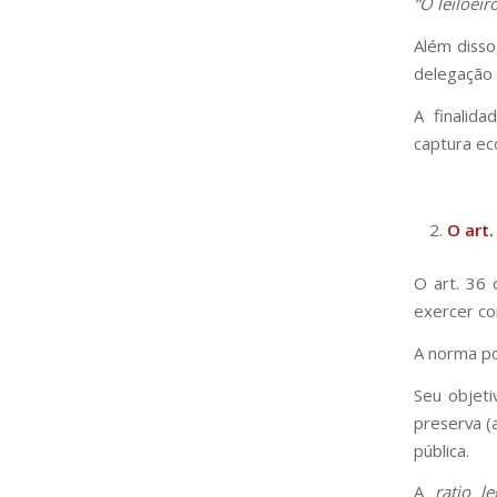
“O leiloei
Além disso
delegação 
A finalida
captura ec
O art.
O art. 36 
exercer co
A norma po
Seu objeti
preserva (a
pública.
A
ratio le