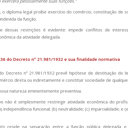
ro exercerá pessoalmente suas funções.”
, o diploma legal proíbe exercício do comércio; constituição de s
indevida da função.
de dessas restrições é evidente: impedir conflitos de interes
onômica da atividade delegada.
 36 do Decreto nº 21.981/1932 e sua finalidade normativa
do Decreto nº 21.981/1932 prevê hipótese de destituição do le
mércio direta ou indiretamente e constituir sociedade de qualque
ssui natureza eminentemente preventiva.
vo não é simplesmente restringir atividade econômica do profis
) independência funcional; (b) neutralidade; (c) imparcialidade; e (
gis
reside na separação entre a função pública delegada e 