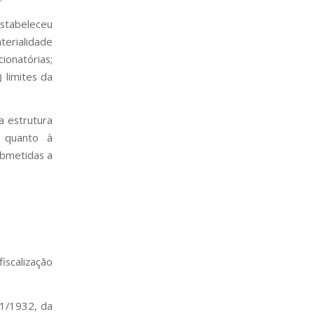
estabeleceu
terialidade
cionatórias;
 limites da
a estrutura
e quanto à
ubmetidas a
fiscalização
81/1932, da