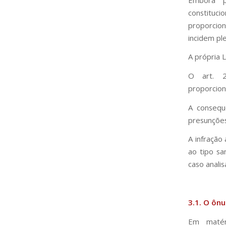
constituc
proporcion
incidem pl
A própria L
O art. 2º
proporcion
A consequ
presunções
A infração
ao tipo sa
caso analis
3.1. O ôn
Em matér