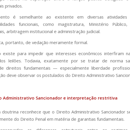
is privados.
nto é semelhante ao existente em diversas atividades 
ilidades funcionais, como magistratura, Ministério Público,
ais, arbitragem institucional e administração judicial.
ta, portanto, de vedação meramente formal.
o existe para impedir que interesses econômicos interfiram 
 dos leilões. Todavia, exatamente por se tratar de norma san
 de direitos fundamentais — especialmente liberdade profiss
ção deve observar os postulados do Direito Administrativo Sancio
o Administrativo Sancionador e interpretação restritiva
doutrina reconhece que o Direito Administrativo Sancionador 
lmente do Direito Penal em matéria de garantias fundamentais.
eservadas as diferenças estruturais entre os regimes, 