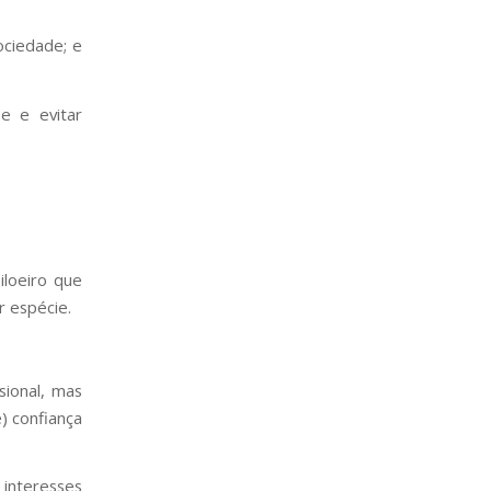
ociedade; e
se e evitar
iloeiro que
r espécie.
sional, mas
e) confiança
interesses