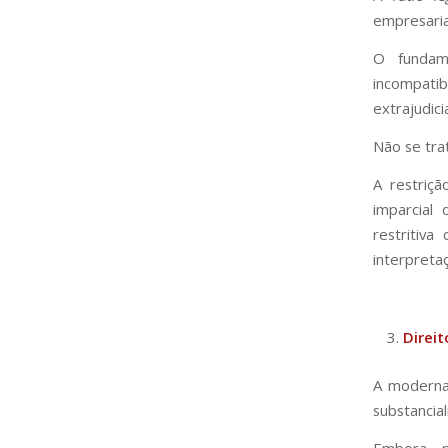
empresaria
O fundame
incompatib
extrajudici
Não se tra
A restriçã
imparcial
restritiva
interpreta
Direit
A moderna 
substancia
Embora pr