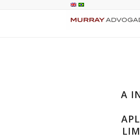
A I
APL
LI