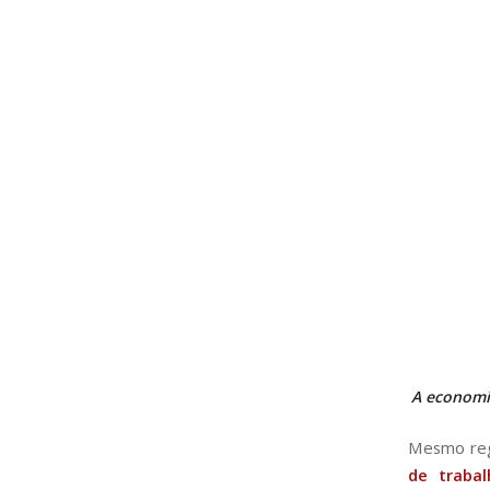
A economis
Mesmo regu
de traba