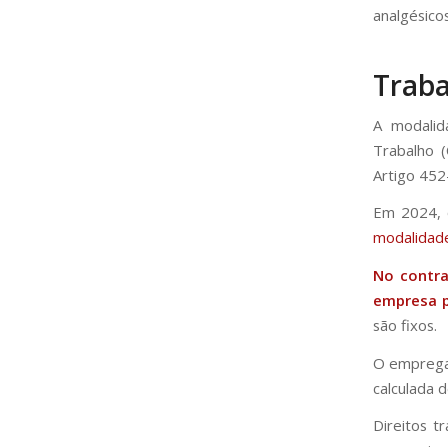
analgésico
Traba
A modalid
Trabalho 
Artigo 452
Em 2024, 
modalidad
No contra
empresa p
são fixos.
O empregad
calculada 
Direitos t