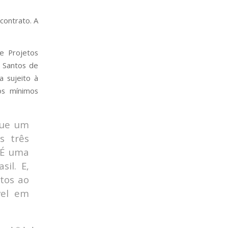
contrato. A
e Projetos
a Santos de
a sujeito à
os mínimos
que um
s três
 É uma
il. E,
atos ao
vel em