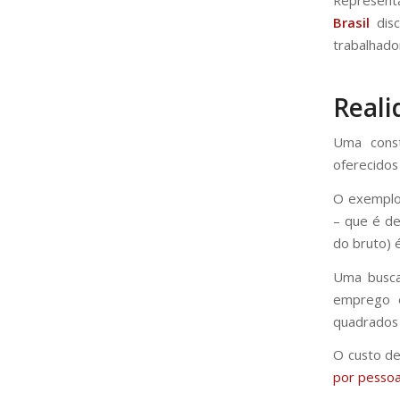
Brasil
disc
trabalhador
Reali
Uma const
oferecidos
O exemplo 
– que é de
do bruto) 
Uma busca
emprego é
quadrados 
O custo de
por pesso