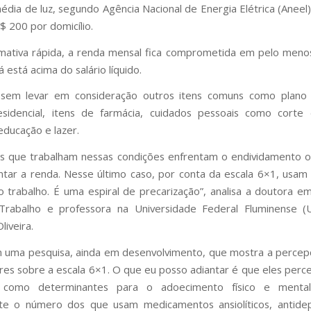
dia de luz, segundo Agência Nacional de Energia Elétrica (Aneel),
$ 200 por domicílio.
mativa rápida, a renda mensal fica comprometida em pelo meno
á está acima do salário líquido.
 sem levar em consideração outros itens comuns como plano d
esidencial, itens de farmácia, cuidados pessoais como corte
educação e lazer.
s que trabalham nessas condições enfrentam o endividamento 
ar a renda. Nesse último caso, por conta da escala 6×1, usam 
o trabalho. É uma espiral de precarização”, analisa a doutora em
Trabalho e professora na Universidade Federal Fluminense (U
liveira.
 uma pesquisa, ainda em desenvolvimento, que mostra a perce
res sobre a escala 6×1. O que eu posso adiantar é que eles per
 como determinantes para o adoecimento físico e menta
te o número dos que usam medicamentos ansiolíticos, antidep