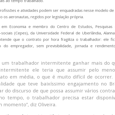
ais ao tempo trabalhado.
rofissões e atividades podem ser enquadradas nesse modelo de 
o os aeronautas, regidos por legislação própria.
 em Economia e membro do Centro de Estudos, Pesquisas 
sociais (Cepes), da Universidade Federal de Uberlândia, Alann
entende que o contrato por hora fragiliza o trabalhador: ele fic
o do empregador, sem previsibilidade, jornada e rendiment
.
a um trabalhador intermitente ganhar mais do 
intermitente ele teria que assumir pelo meno
ato em média, o que é muito difícil de ocorrer.
lidade que teve baixíssimo engajamento no Bras
r do discurso de que possa assumir vários contr
o tempo, o trabalhador precisa estar disponí
 momento”, diz Oliveira.