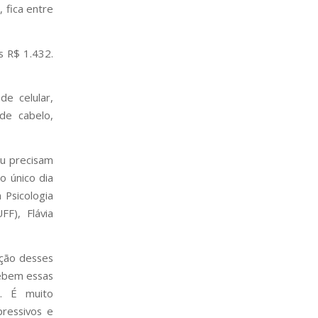
 fica entre
s R$ 1.432.
e celular,
 de cabelo,
ou precisam
o único dia
 Psicologia
FF), Flávia
pção desses
cebem essas
l. É muito
ressivos e