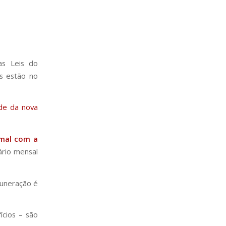
as Leis do
as estão no
ade da nova
rmal com a
ário mensal
muneração é
ícios – são