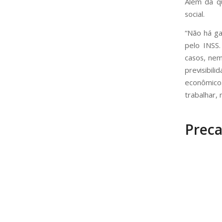
Além da qu
social.
“Não há ga
pelo INSS
casos, nem
previsibi
econômico
trabalhar, 
Preca