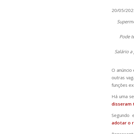
20/05/202
Superme
Pode t
Salário a
O anúncio
outras vag
funções ex
Há uma s
disseram 
Segundo 
adotar o
Representa