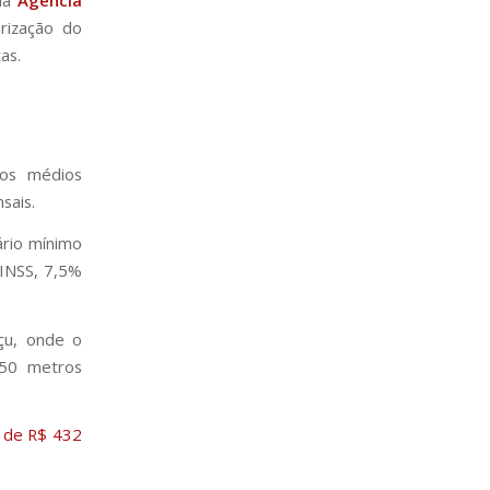
rização do
as.
ios médios
sais.
ário mínimo
(INSS, 7,5%
çu, onde o
 50 metros
é de R$ 432