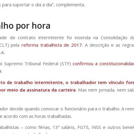
s para suportar o dia a dia”, complementa.
lho por hora
ade de contrato intermitente foi inserida na Consolidação d
(CLT) pela
reforma trabalhista de 2017
. A descrição e as regr
-A.
o Supremo Tribunal Federal (STF)
confirmou a constitucionalid
e
.
to de trabalho intermitente, o trabalhador tem vínculo fo
or meio da assinatura da carteira
. Mas nem jornada, nem sal
or decide quando convocar o funcionário para o trabalho. A re
de acordo com as horas trabalhadas.
rabalhistas – como férias, 13º salário, FGTS, INSS e outros benef