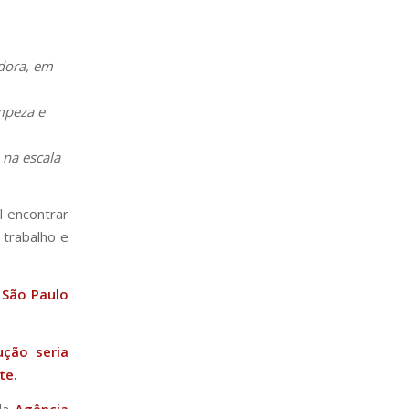
adora, em
mpeza e
 na escala
l encontrar
 trabalho e
 São Paulo
ução seria
te.
ela
Agência