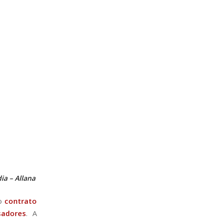
dia –
Allana
 o
contrato
sadores
. A