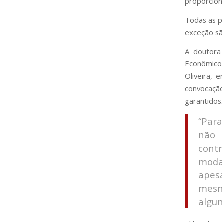
proporcion
Todas as p
exceção sã
A doutora
Econômico-
Oliveira, 
convocaçã
garantidos
“Par
não 
contr
moda
apesa
mesm
algum