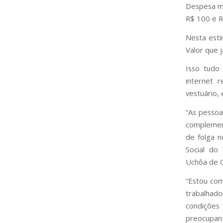
Despesa mé
R$ 100 e R
Nesta esti
Valor que j
Isso tudo
internet r
vestuário, 
“As pessoa
complement
de folga n
Social do 
Uchôa de O
“Estou com
trabalhado
condições
preocupan