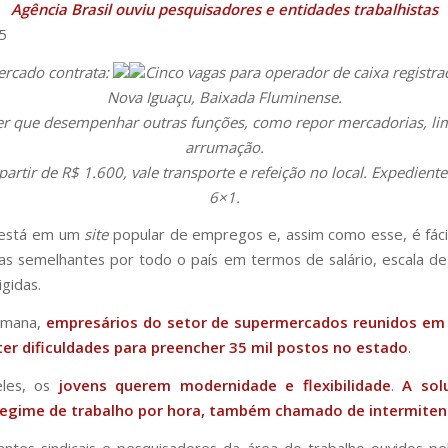
Agência Brasil ouviu pesquisadores e entidades trabalhistas
5
rcado contrata:
Cinco vagas para operador de caixa registr
Nova Iguaçu, Baixada Fluminense.
er que desempenhar outras funções, como repor mercadorias, li
arrumação.
 partir de R$ 1.600, vale transporte e refeição no local. Expediente
6×1.
 está em um
site
popular de empregos e, assim como esse, é fáci
as semelhantes por todo o país em termos de salário, escala de
igidas.
emana,
empresários do setor de supermercados reunidos em
ter dificuldades para preencher 35 mil postos no estado
.
eles, os
jovens querem modernidade e flexibilidade
.
A sol
regime de trabalho por hora
, também chamado de intermiten
ntes sindicais e pesquisadores da área do trabalho ouvidos p