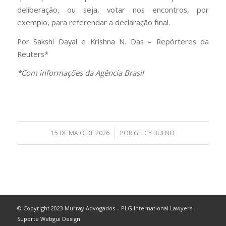
deliberação, ou seja, votar nos encontros, por
exemplo, para referendar a declaração final.
Por Sakshi Dayal e Krishna N. Das – Repórteres da
Reuters*
*Com informações da Agência Brasil
/
15 DE MAIO DE 2026
POR
GELCY BUENO
© Copyright 2023 Murray Advogados – PLG International Lawyers -
Suporte Webgui Design