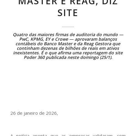
MASTER E REAG, DIZ
SITE
Quatro das maiores firmas de auditoria do mundo —
PwC, KPMG, EY e Crowe — aprovaram balanços
contábeis do Banco Master e da Reag Gestora que
continham dezenas de bilhões de reais em ativos
inexistentes. É o que afirma
uma reportagem do site
Poder 360 publicada neste domingo (25/1)
.
26 de janeiro de 2026,
A notícia aponta que as empresas validaram, com