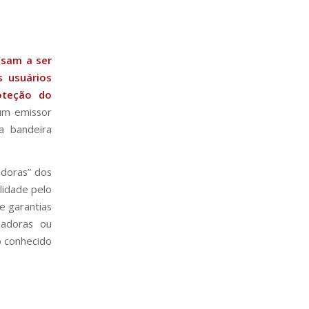
ssam a ser
s usuários
oteção do
um emissor
 a bandeira
idoras” dos
lidade pelo
e garantias
iadoras ou
o conhecido