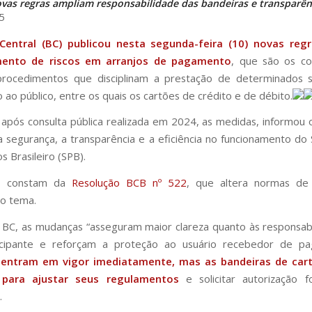
vas regras ampliam responsabilidade das bandeiras e transparên
5
entral (BC) publicou nesta segunda-feira (10) novas reg
mento de riscos em arranjos de pagamento
, que são os co
procedimentos que disciplinam a prestação de determinados s
ao público, entre os quais os cartões de crédito e de débito.
após consulta pública realizada em 2024, as medidas, informou 
 segurança, a transparência e a eficiência no funcionamento do
 Brasileiro (SPB).
s constam da
Resolução BCB nº 522
, que altera normas d
o tema.
BC, as mudanças “asseguram maior clareza quanto às responsab
icipante e reforçam a proteção ao usuário recebedor de pa
 entram em vigor imediatamente, mas as bandeiras de car
 para ajustar seus regulamentos
e solicitar autorização f
.