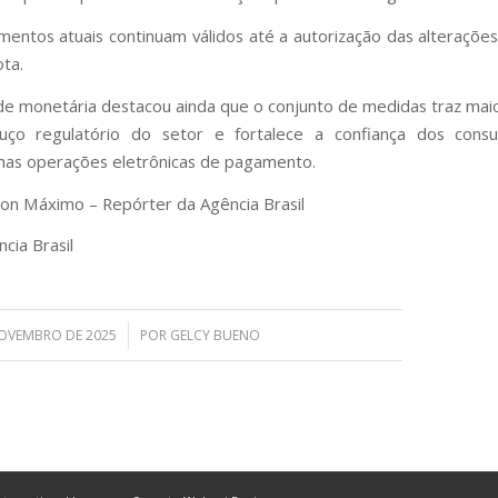
mentos atuais continuam válidos até a autorização das alterações
ta.
de monetária destacou ainda que o conjunto de medidas traz mai
uço regulatório do setor e fortalece a confiança dos cons
as operações eletrônicas de pagamento.
on Máximo – Repórter da Agência Brasil
cia Brasil
/
NOVEMBRO DE 2025
POR
GELCY BUENO