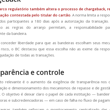
rco regulatório também altera o processo de chargeback, r
ação contestada pelo titular do cartão
. A norma limita a resp
 dos participantes a 180 dias após a autorização da transação
so as regras do arranjo permitam, a responsabilidade p
nte da bandeira.
 conceder liberdade para que as bandeiras escolham seus mec
risco, o BC destacou que essa escolha não as exime da respo
liquidação de todas as transações.
parência e controle
o relevante é o aumento da exigência de transparência nos c
ação e dimensionamento dos mecanismos de repasse e de gestão
s. O objetivo é deixar claro o papel de cada instituição — bandeir
oras e subcredenciadoras — em caso de falha no fluxo de pagam
regras também reforçam o monitoramento centralizado das 