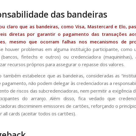
nsabilidade das bandeiras
ou claro que as bandeiras, como Visa, Mastercard e Elo, pa
eis diretas por garantir o pagamento das transações ao
res
,
mesmo que ocorram falhas nos mecanismos de pr
e houver problemas em alguma instituição participante, como 
(bancos, fintechs e outros) ou credenciadora (maquininhas),
lizar recursos próprios para assegurar o repasse dos valores.
o também estabelece que as bandeiras, consideradas as “institu
e pagamento, não podem delegar às credenciadoras a responsabi
nto de riscos das subcredenciadoras, nem permitir a exigência d
ticipantes do arranjo. Além disso, fica vedado que credenc
iadoras discriminem emissores de cartões, reforçando o princípi
all cards (aceitar todos os cartões).
geback