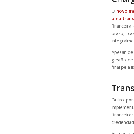
O
novo ma
uma trans
financeira
prazo, ca
integralme
Apesar de
gestão de 
final pela 
Trans
Outro pont
implement
financeiro
credenciad
As novas 