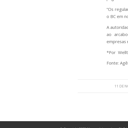
“Os regula
o BC em no
A autorida
ao arcabo
empresas n
*Por Wellt
Fonte: Agên
11 DE 