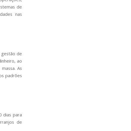
sistemas de
idades nas
a gestão de
inheiro, ao
m massa. As
os padrões
0 dias para
rranjos de