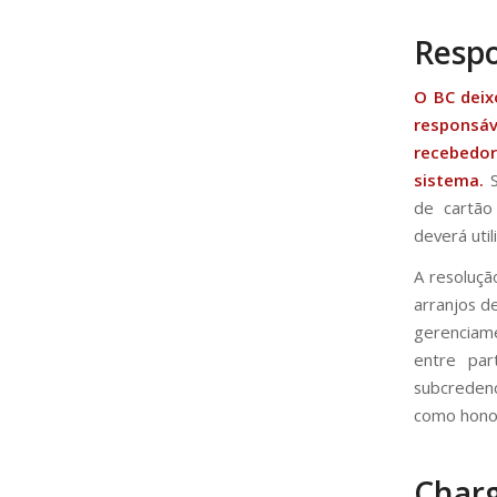
Respo
O BC deix
responsáv
recebedo
sistema.
S
de cartão 
deverá uti
A resoluçã
arranjos d
gerenciame
entre par
subcredenc
como honor 
Char