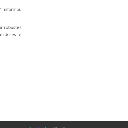
”, informou
or robustez
umidores e