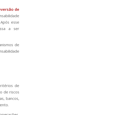
eversão de
onsabilidade
. Após esse
assa a ser
anismos de
nsabilidade
ritérios de
 de riscos
as, bancos,
ento.
operações,