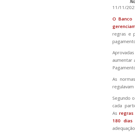
No
11/11/202
O Banco C
gerencia
regras e 
pagamento 
Aprovadas 
aumentar a
Pagamentos
As norma
regulavam 
Segundo o 
cada part
As
regras
180 dias
adequação