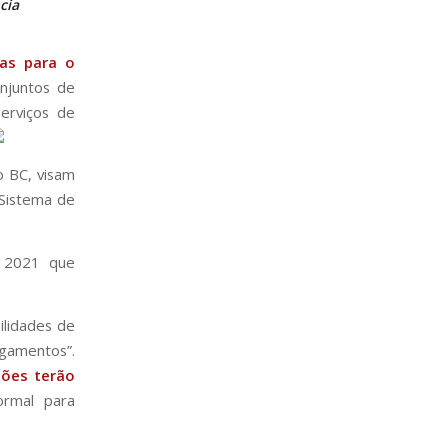
cia
ras para o
njuntos de
erviços de
o BC, visam
 Sistema de
e 2021 que
ilidades de
gamentos”.
tões terão
ormal para