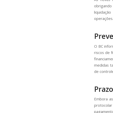
obrigando 
liquidaçã
operações
Preve
O BC infor
riscos de 
financiame
medidas t
de control
Prazo
Embora as 
protocola
pagamento 