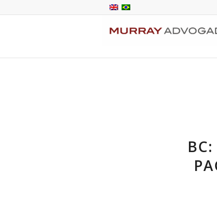
BC:
PA