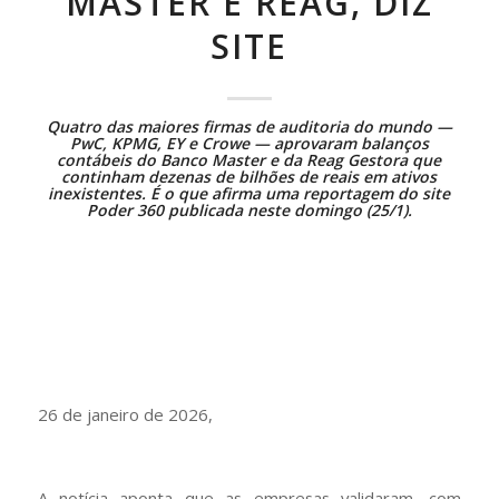
MASTER E REAG, DIZ
SITE
Quatro das maiores firmas de auditoria do mundo —
PwC, KPMG, EY e Crowe — aprovaram balanços
contábeis do Banco Master e da Reag Gestora que
continham dezenas de bilhões de reais em ativos
inexistentes. É o que afirma
uma reportagem do site
Poder 360 publicada neste domingo (25/1)
.
26 de janeiro de 2026,
A notícia aponta que as empresas validaram, com