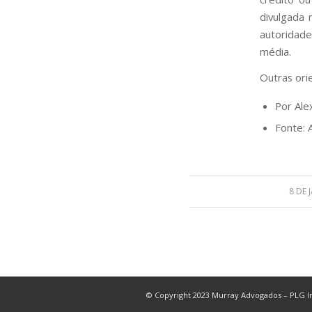
divulgada 
autoridade
média.
Outras ori
Por Ale
Fonte: 
8 DE 
© Copyright 2023 Murray Advogados – PLG In