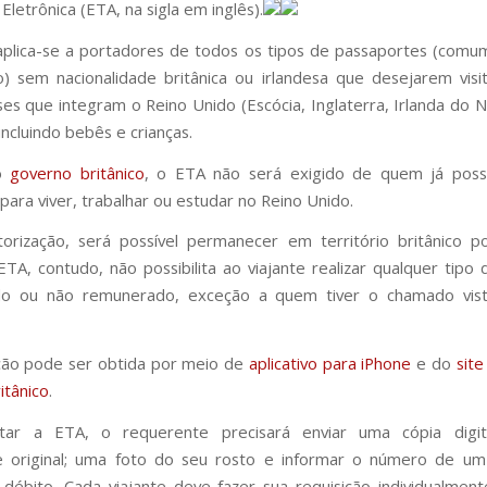
letrônica (ETA, na sigla em inglês).
plica-se a portadores de todos os tipos de passaportes (comum,
o) sem nacionalidade britânica ou irlandesa que desejarem vis
ses que integram o Reino Unido (Escócia, Inglaterra, Irlanda do N
incluindo bebês e crianças.
o
governo britânico
, o ETA não será exigido de quem já possu
para viver, trabalhar ou estudar no Reino Unido.
rização, será possível permanecer em território britânico p
TA, contudo, não possibilita ao viajante realizar qualquer tipo 
o ou não remunerado, exceção a quem tiver o chamado vi
ção pode ser obtida por meio de
aplicativo para iPhone
e do
site
itânico
.
citar a ETA, o requerente precisará enviar uma cópia digit
e original; uma foto do seu rosto e informar o número de um
 débito. Cada viajante deve fazer sua requisição individualmen