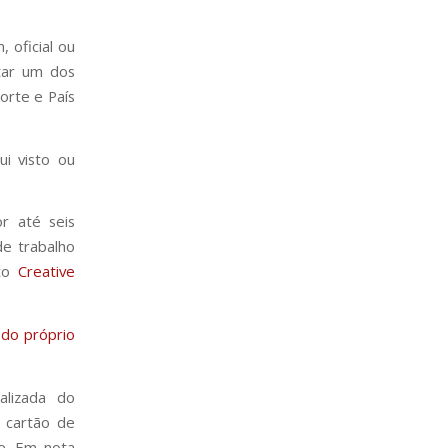
 oficial ou
itar um dos
orte e País
i visto ou
or até seis
de trabalho
sto
Creative
 do próprio
alizada do
 cartão de
te. Em nota