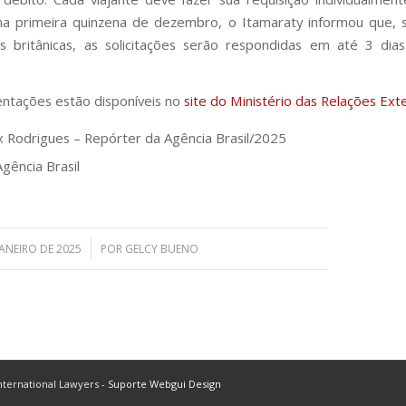
na primeira quinzena de dezembro, o Itamaraty informou que,
s britânicas, as solicitações serão respondidas em até 3 dia
entações estão disponíveis no
site do Ministério das Relações Ext
x Rodrigues – Repórter da Agência Brasil/2025
Agência Brasil
/
JANEIRO DE 2025
POR
GELCY BUENO
ternational Lawyers -
Suporte Webgui Design