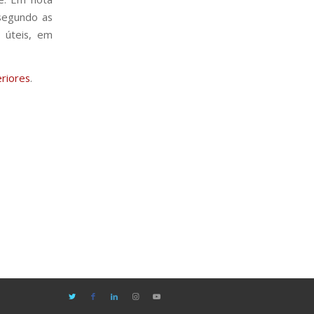
 segundo as
s úteis, em
eriores
.