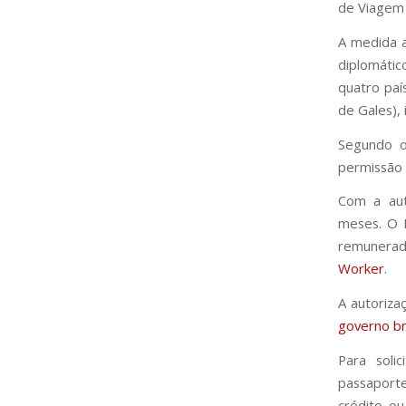
de Viagem E
A medida a
diplomátic
quatro paí
de Gales), 
Segundo 
permissão 
Com a auto
meses. O E
remunerad
Worker
.
A autoriza
governo br
Para soli
passaport
crédito ou