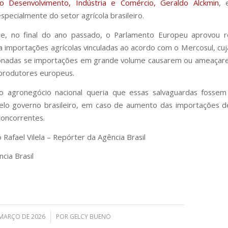
do Desenvolvimento, Indústria e Comércio, Geraldo Alckmin
, 
pecialmente do setor agrícola brasileiro.
ue, no final do ano passado, o Parlamento Europeu aprovou r
ra importações agrícolas vinculadas ao acordo com o Mercosul, cu
ionadas se importações em grande volume causarem ou ameaçare
produtores europeus.
o agronegócio nacional queria que essas salvaguardas fossem
lo governo brasileiro, em caso de aumento das importações d
oncorrentes.
Rafael Vilela – Repórter da Agência Brasil
cia Brasil
/
 MARÇO DE 2026
POR
GELCY BUENO