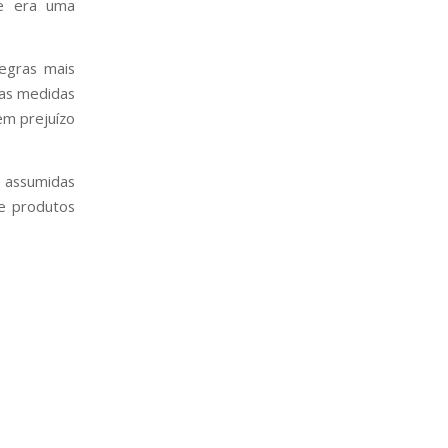
e era uma
egras mais
jas medidas
m prejuízo
 assumidas
e produtos