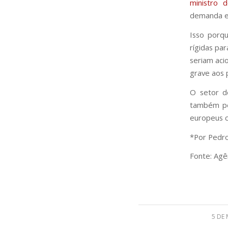
ministro 
demanda es
Isso porq
rígidas pa
seriam ac
grave aos 
O setor d
também pe
europeus c
*Por Pedro 
Fonte: Agên
5 DE