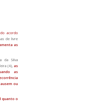
o do acordo
as de livre
lamenta as
a da Silva
eira (4),
as
quando as
ecorrência
 causem ou
l quanto o