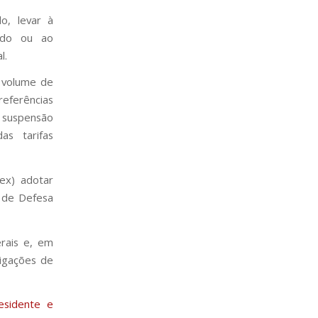
o, levar à
iado ou ao
l.
m volume de
eferências
à suspensão
as tarifas
ex) adotar
 de Defesa
erais e, em
tigações de
esidente e