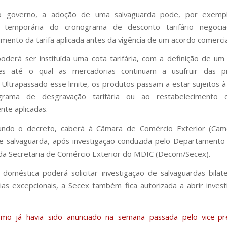
 governo, a adoção de uma salvaguarda pode, por exempl
 temporária do cronograma de desconto tarifário negoc
imento da tarifa aplicada antes da vigência de um acordo comercia
erá ser instituída uma cota tarifária, com a definição de u
es até o qual as mercadorias continuam a usufruir das pr
 Ultrapassado esse limite, os produtos passam a estar sujeitos 
rama de desgravação tarifária ou ao restabelecimento d
nte aplicadas.
undo o decreto, caberá à Câmara de Comércio Exterior (Cam
e salvaguarda, após investigação conduzida pelo Departamento
da Secretaria de Comércio Exterior do MDIC (Decom/Secex).
a doméstica poderá solicitar investigação de salvaguardas bilat
cias excepcionais, a Secex também fica autorizada a abrir inves
mo já havia sido anunciado na semana passada pelo vice-pr