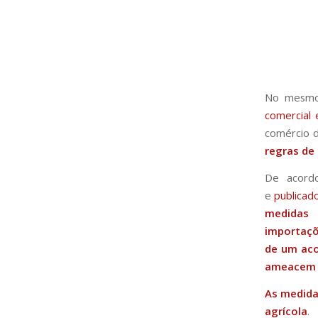
No mesm
comercial 
comércio 
regras de
De acordo
e
publicad
medidas 
importaçõ
de um aco
ameacem c
As medida
agrícola
.