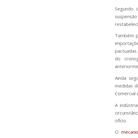
Segundo o
suspensão
restabelec
Também pod
importaçõ
pactuadas.
do cronog
anteriorme
Ainda seg
medidas d
Comercial 
A indústri
circunstân
ofício.
O
mecanis